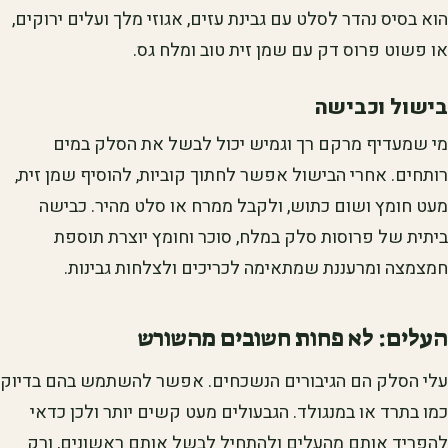
הוא בסיס נהדר לסלט עם גבינת עזים, אגוזי מלך ועלים ירוקים,
או פשוט פרוס דק עם שמן זית טוב ומלח גס.
בישול וכבישה
מי שמעדיף מרקם רך וגמיש יכול לבשל את הסלק במים
רותחים. אחרי הבישול אפשר לחתוך קוביות, להוסיף שמן זית,
מעט חומץ ושום כתוש, ולקבל ממרח או סלט מהיר. כבישה
ביתית של פרוסות סלק במלח, סוכר וחומץ יוצרת תוספת
חמצמצה ומרעננת שמתאימה לכריכים ולצלחות גבינות.
העלים: לא פחות חשובים מהשורש
עלי הסלק הם הגיבורים הנשכחים. אפשר להשתמש בהם בדיוק
כמו בתרד או במנגולד. הגבעולים מעט קשים יותר ולכן כדאי
להפריד אותם מהעלים ולהתחיל לבשל אותם ראשונים, ורק