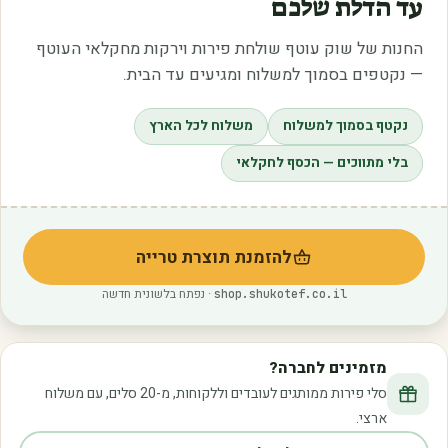
עד הדלת שלכם
החנות של שוק עוטף שולחת פירות וירקות מחקלאי העוטף
— נקטפים בסמוך למשלוח ומגיעים עד הבית.
נקטף בסמוך למשלוח
משלוח לכל הארץ
בלי מתווכים — הכסף לחקלאי
להזמנת תוצרת טרייה
(נפתח בלשונית חדשה)
· נפתח בלשונית חדשה
shop.shukotef.co.il
מזמינים לחברה?
סלי פירות ממותגים לעובדים וללקוחות, מ-20 סלים, עם משלוח
ארצי.