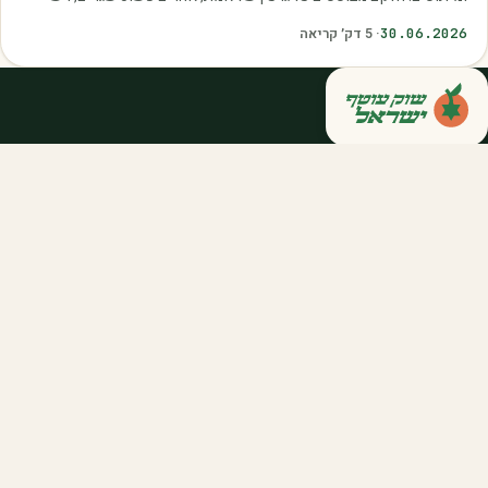
כאלה שמובילים אותנו לזרוק…
30.06.2026
·
5
דק׳ קריאה
קנייה ישירה מחקלאי ישראל — סלסלות,
דוכנים ואספקה שוטפת לחברות ולארגונים.
מהשדה אליכם, במחיר הוגן.
058-788-5771
support@salkniyot.co.il
דרויאנוב 5, תל אביב
שוק עוטף
אודות
המיזמים שלנו