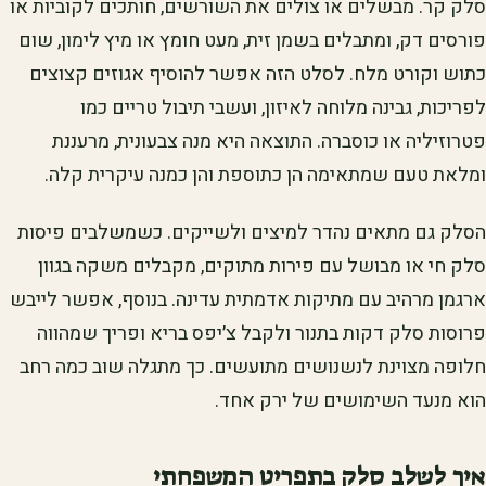
סלק קר. מבשלים או צולים את השורשים, חותכים לקוביות או
פורסים דק, ומתבלים בשמן זית, מעט חומץ או מיץ לימון, שום
כתוש וקורט מלח. לסלט הזה אפשר להוסיף אגוזים קצוצים
לפריכות, גבינה מלוחה לאיזון, ועשבי תיבול טריים כמו
פטרוזיליה או כוסברה. התוצאה היא מנה צבעונית, מרעננת
ומלאת טעם שמתאימה הן כתוספת והן כמנה עיקרית קלה.
הסלק גם מתאים נהדר למיצים ולשייקים. כשמשלבים פיסות
סלק חי או מבושל עם פירות מתוקים, מקבלים משקה בגוון
ארגמן מרהיב עם מתיקות אדמתית עדינה. בנוסף, אפשר לייבש
פרוסות סלק דקות בתנור ולקבל צ׳יפס בריא ופריך שמהווה
חלופה מצוינת לנשנושים מתועשים. כך מתגלה שוב כמה רחב
הוא מנעד השימושים של ירק אחד.
איך לשלב סלק בתפריט המשפחתי