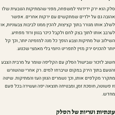
סלק הוא ירק ידידותי למשפחה, מפני שהמתיקות הטבעית שלו
אהובה גם על ילדים שמתקשים עם ירקות אחרים. אפשר
לשלב אותו מגורר בתוך קציצות, להכין ממנו לביבות צבעוניות, או
לערבב אותו לתוך בצק לחם ולקבל כיכר בגוון ורוד מפתיע.
השילוב של מתיקות וצבע הופך כל מנה למזמינה יותר, וכך קל
יותר להכניס ירק מזין לתפריט היומי בלי מאמצי שכנוע.
חשוב לזכור שבישול הסלק עם הקליפה שומר על מרבית הצבע
והטעם בתוך הירק במקום שיברחו למים. רק אחרי שהשורש
מתקרר מקלפים אותו, וכך נשמרים הגוון העז והמתיקות. שיטה
זו פשוטה, חוסכת זמן, ומבטיחה תוצאה יפה ועשירה בכל פעם
מחדש.
עונתיות וטריות של הסלק