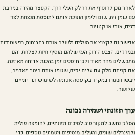
לאחר מכן להוסיף את החלק העלי הרך. הקפצה מהירה במחבת
עם שמן זית, שום ולימון הופכת אותם לתוספת מנצחת לצד
דגים, אורז או קטניות.
אפשר גם לקצוץ את העלים ולשלב אותם בחביתות, בפשטידות
ובמרקים. הצבע הירוק העז שלהם מוסיף חיות לצלחת, והם
מתבשלים מהר מאוד ולכן חוסכים זמן בהכנת ארוחה מאוזנת.
אם קניתם סלק עם עלים יפים, שטפו אותם היטב מאדמה,
ייבשו ושמרו במקרר בקופסה אטומה לשימוש תוך יומיים
שלושה.
ערך תזונתי ושמירה נכונה
הסלק נחשב למקור טוב לסיבים תזונתיים, לחומצה פולית
ולמינרלים שונים, והעלים מוסיפים ויטמינים נוספים. כדי