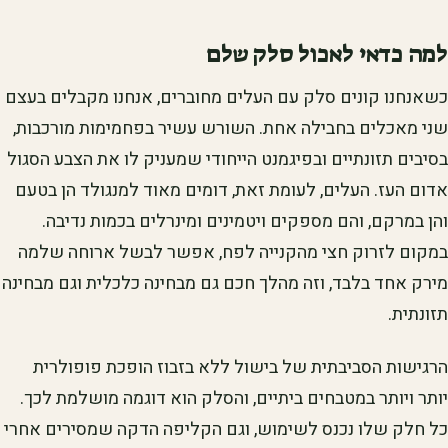
למה כדאי לאכול סלק שלם
כשאנחנו קונים סלק עם העלים מחוברים, אנחנו מקבלים בעצם
שני מאכלים בחבילה אחת. השורש עשיר בפחמימות מורכבות,
בסיבים תזונתיים ובפיגמנט הייחודי שמעניק לו את הצבע הסגול
אדום העז. העלים, לעומת זאת, דומים מאוד למנגולד הן בטעם
והן במרקם, והם מספקים ויטמינים ומינרלים בכמות נדיבה.
במקום לזרוק חצי מהקנייה לפח, אפשר לבשל ארוחה שלמה
מירק אחד בלבד, וזה מהלך חכם גם מבחינה כלכלית וגם מבחינה
תזונתית.
הרגישות הסביבתית של בישול ללא בזבוז הופכת פופולרית
יותר ויותר במטבחים ביתיים, והסלק הוא דוגמה מושלמת לכך.
כל חלק שלו נכנס לשימוש, וגם הקליפה הדקה שמסירים אחרי