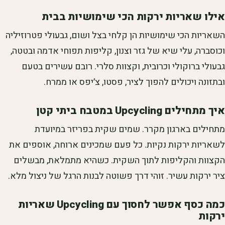
אילו שאריות ירקות הכי שימושיות בבית
השאריות הכי שימושיות הן קלחי בצל ושום, גבעולי פטרוזיליה
וכוסברה, עלי שיא של גזר וצנון, קליפות תפוחי אדמה ובטטה,
גבעולי ברוקולי וכרובית, וקצוות סלרי. רובם עשירים בטעם
ובתזונה ויכולים להפוך לציר, פסטו, צ׳יפס או ממרח.
איך מתחילים Upcycling במטבח ביתי קטן
מתחילים בארגון מקרר. שמים שקית בפריזר במיועדת
לשאריות ירקות נקיות. כל פעם שמכינים ארוחה, אוספים את
הקצוות והקליפות לתוך השקית. כשהיא מתמלאת, מבשלים
ציר ירקות עשיר. זוהי דרך פשוטה לבנות הרגל של ניצול מלא.
כמה כסף אפשר לחסוך עם Upcycling שאריות
ירקות