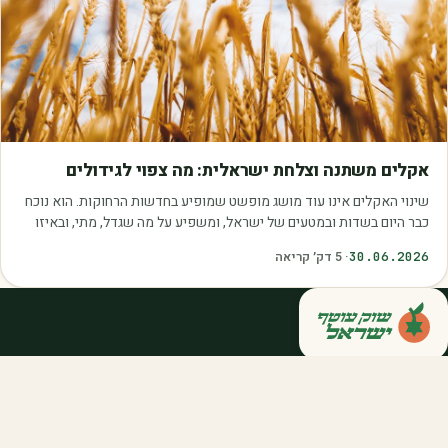
מאמרים
אקלים משתנה וצלחת ישראלית: מה צפוי לגידולים
שינוי האקלים אינו עוד מושג מופשט שמופיע בחדשות הרחוקות. הוא נוכח
כבר היום בשדות ובמטעים של ישראל, ומשפיע על מה שגדל, מתי, ובאיזו
איכות. עליית הטמפרטורות,…
30.06.2026
·
5
דק׳ קריאה
קנייה ישירה מחקלאי ישראל — סלסלות,
דוכנים ואספקה שוטפת לחברות ולארגונים.
מהשדה אליכם, במחיר הוגן.