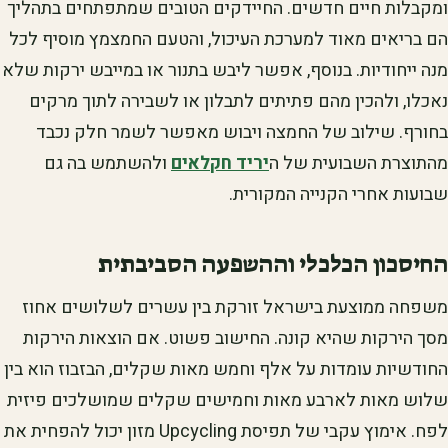
ומקבלות חיים חדשים. החיידקים הטובים שמתפתחים בתהליך
הם בריאים מאוד למערכת העיכול, והטעם החמצמץ מוסיף לכל
מנה ייחודיות. בנוסף, אפשר ליבש בתנור או במייבש ירקות שלא
נאכלו, ולהכין מהם פתיתים לתבלון או לשבירה לתוך מרקים
בחורף. שילוב של החמצה ויבוש מאפשר לשמר חלק נכבד
מהתוצרת השבועית של ה
יריד חקלאים
ולהשתמש בה גם
שבועות אחרי הקנייה המקורית.
החיסכון הכלכלי וההשפעה הסביבתית
משפחה ממוצעת בישראל זורקת בין עשרים לשלושים אחוז
מסך הירקות שהיא קונה. החישוב פשוט. אם הוצאות הירקות
החודשיות עומדות על אלף וחמש מאות שקלים, הבזבוז הוא בין
שלוש מאות לארבע מאות וחמישים שקלים שמושלכים פיזית
לפח. אימוץ עקבי של תפיסת Upcycling מזון יכול להפחית את