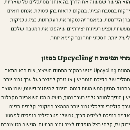
הוא הגישה שמשנה את הדרך בה אנחנו מסתכלים על שאריות
ירקות במטבח הביתי. במקום לראות בהן פסולת, אנחנו רואים
בהן הזדמנות. במאמר זה נסקור את העקרונות, נציג טכניקות
מעשיות ונציע רעיונות יצירתיים שיהפכו את המטבח שלכם
ליעיל יותר, חסכוני יותר ובר קיימא יותר.
מהי תפיסת ה Upcycling במזון
המונח Upcycling מגיע במקור מתחום העיצוב, שם הוא מתאר
תהליך של הפיכת חומר ישן או נזרק למוצר בעל ערך גבוה יותר.
בתחום המזון המשמעות דומה. בניגוד למיחזור פשוט, שבו מוצר
ישן הופך לחומר גלמי בערך נמוך, בשיטה הזו השאריות מקבלות
ערך קולינרי וכלכלי גבוה יותר מהמצב המקורי. קליפת תפוח
אדמה הופכת לצ׳יפס פריך, גבעולי פטרוזיליה הופכים לפסטו
ירוק עז, קלחי בצל הופכים לציר זהוב מבושם. הגישה הזו צוברת