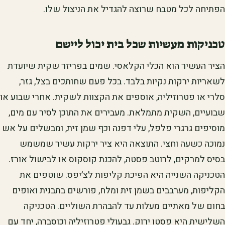
הפתיחה לכל מטבח שרוצה להגדיל את הניצול שלו.
טכניקות מעשיות שכל בית יכול ליישם
הציר העשיר הוא הכלי הקלאסי. שמים בפריזר שקית שיועדת
לשאריות ירקות נקיות בלבד. בכל פעם שחותכים בצל, גזר,
סלרי או פטרוזיליה, אוספים את הקצוות לשקית. אחרי שבוע או
שבועיים, השקית מתמלאת. מעבירים את התוכן לסיר עם מים,
מוסיפים גרגרי פלפל, עלי דפנה וכף שמן זית, ומבשלים על אש
נמוכה כשעה וחצי. התוצאה היא ציר ירקות עשיר שמשמש
בסיס למרקים, לרוטב פסטה, להכנת קוסקוס או לבישול אורז.
הטכניקה השנייה היא הפיכת קליפות לצ׳יפס. שוטפים את
הקליפות, מערבבים בשמן זית ומלח, פורשים בתבנית ואופים
בחום של מאתיים מעלות עד להבהרת השוליים. הטכניקה
השלישית היא פסטו ירוק. גבעולי פטרוזיליה וכוסברה, יחד עם