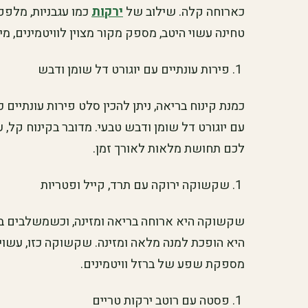
כארוחה קלה. שילוב של
ירקות
כמו עגבניות, מלפפו
טחינה עשוי היטב, מספק מקור מצוין לוויטמינים, מינ
פירות עונתיים עם יוגורט דל שומן ודבש
כמנת קינוח בריאה, ניתן להכין סלט פירות עונתיים כ
עם יוגורט דל שומן ודבש טבעי. מדובר בקינוח קל, עש
לכם תחושת מלאות לאורך זמן.
שקשוקה ירוקה עם תרד, קייל ופטריות
שקשוקה היא ארוחה בריאה ומזינה, וכשמשלבים בה י
היא הופכת למנה מלאה ומזינה. שקשוקה כזו, עשויה
מספקת שפע של ברזל וויטמינים.
פסטה עם רוטב ירקות טריים