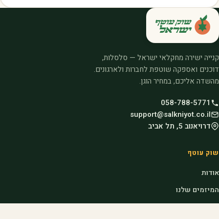
קנייה ישירה מחקלאי ישראל — סלסלות,
דוכנים ואספקה שוטפת לחברות ולארגונים.
מהשדה אליכם, במחיר הוגן.
058-788-5771
support@salkniyot.co.il
דרויאנוב 5, תל אביב
שוק עוטף
אודות
המיזמים שלנו
קהילות