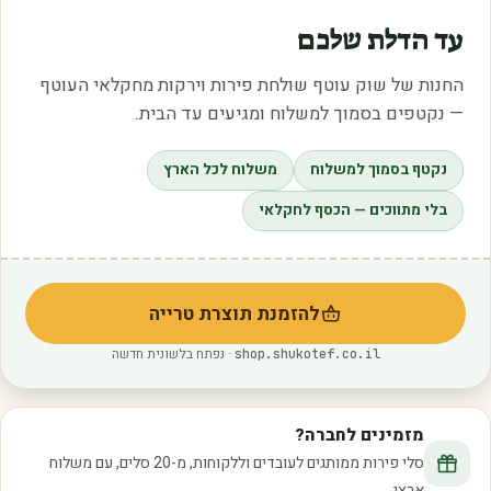
עד הדלת שלכם
החנות של שוק עוטף שולחת פירות וירקות מחקלאי העוטף
— נקטפים בסמוך למשלוח ומגיעים עד הבית.
נקטף בסמוך למשלוח
משלוח לכל הארץ
בלי מתווכים — הכסף לחקלאי
להזמנת תוצרת טרייה
(נפתח בלשונית חדשה)
· נפתח בלשונית חדשה
shop.shukotef.co.il
מזמינים לחברה?
סלי פירות ממותגים לעובדים וללקוחות, מ-20 סלים, עם משלוח
ארצי.