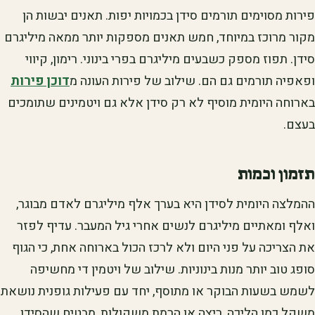
פירות מסוימים תורמים סידן בכמויות יפות. תאנים יבשות הן
מקור מרוכז במיוחד, חמש תאנים מספקות יותר ממאה מיליגרם
סידן. תפוז מספק כשבעים מיליגרם בפרי בינוני. רימון, קיווי
ופאפיה תורמים גם הם. שילוב של פירות העונה מ
דוכן פירות
בארוחה היומית מוסיף לא רק סידן אלא גם ויטמינים שתומכים
בעצם.
תזמון וכמות
ההמלצה היומית לסידן היא בערך אלף מיליגרם לאדם מבוגר,
ואלף ומאתיים מיליגרם לנשים אחרי גיל המעבר. עדיף לפזר
את הצריכה על פני היום ולא לרכז הכול בארוחה אחת, כי הגוף
סופג טוב יותר מנות בינוניות. שילוב של ויטמין די מחשיפה
לשמש בשעות הבוקר או מתוסף, יחד עם פעילות גופנית נושאת
משקל כמו הליכה, ריצה או הרמת משקולות, מבטיח שהסידן