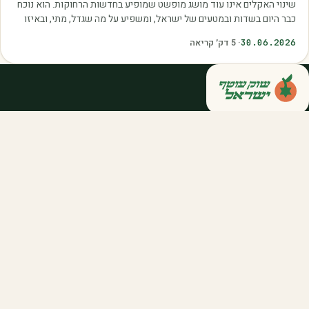
שינוי האקלים אינו עוד מושג מופשט שמופיע בחדשות הרחוקות. הוא נוכח
כבר היום בשדות ובמטעים של ישראל, ומשפיע על מה שגדל, מתי, ובאיזו
איכות. עליית הטמפרטורות,…
30.06.2026
·
5
דק׳ קריאה
קנייה ישירה מחקלאי ישראל — סלסלות,
דוכנים ואספקה שוטפת לחברות ולארגונים.
מהשדה אליכם, במחיר הוגן.
058-788-5771
support@salkniyot.co.il
דרויאנוב 5, תל אביב
שוק עוטף
אודות