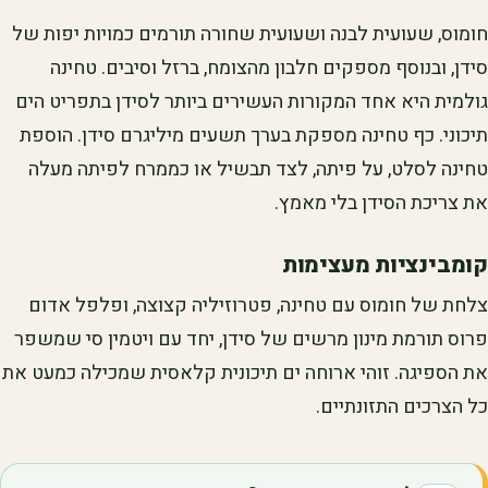
חומוס, שעועית לבנה ושעועית שחורה תורמים כמויות יפות של
סידן, ובנוסף מספקים חלבון מהצומח, ברזל וסיבים. טחינה
גולמית היא אחד המקורות העשירים ביותר לסידן בתפריט הים
תיכוני. כף טחינה מספקת בערך תשעים מיליגרם סידן. הוספת
טחינה לסלט, על פיתה, לצד תבשיל או כממרח לפיתה מעלה
את צריכת הסידן בלי מאמץ.
קומבינציות מעצימות
צלחת של חומוס עם טחינה, פטרוזיליה קצוצה, ופלפל אדום
פרוס תורמת מינון מרשים של סידן, יחד עם ויטמין סי שמשפר
את הספיגה. זוהי ארוחה ים תיכונית קלאסית שמכילה כמעט את
כל הצרכים התזונתיים.