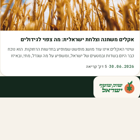
מאמרים
אקלים משתנה וצלחת ישראלית: מה צפוי לגידולים
שינוי האקלים אינו עוד מושג מופשט שמופיע בחדשות הרחוקות. הוא נוכח
כבר היום בשדות ובמטעים של ישראל, ומשפיע על מה שגדל, מתי, ובאיזו
איכות. עליית הטמפרטורות,…
30.06.2026
·
5
דק׳ קריאה
קנייה ישירה מחקלאי ישראל — סלסלות,
דוכנים ואספקה שוטפת לחברות ולארגונים.
מהשדה אליכם, במחיר הוגן.
058-788-5771