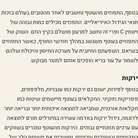
בנוסף, התפוזים מהעוטף נחשבים לאחד מהטובים בעולם בזכות
תנאי הגידול האידיאליים. התפוזים מכילים כמות גבוהה של
ויטמין C ופרי זה נחשב למרענן מושלם בקיץ החם. השוק של
התפוזים בעוטף משגשג במהלך חודשי החורף, כאשר התפוזים
בשיאם. השפעתם החיובית על מערכת החיסון והיכולת שלהם
לשמור על עור בריא הופכים אותם למוצר מבוקש.
ירקות
בנוסף לפירות, ישנם גם ירקות כמו עגבניות, מלפפונים,
פפריקות וזוקיני. החקלאים בעוטף מיישמים שיטות כמו
חקלאות אורגנית, שמביאה לתוצאה איכותית יותר ובריאה יותר.
לדוגמה, גידול ירקות באדמה עשירה במינרלים תורם לתוצאה
עם ערכים תזונתיים גבוהים. הירקות מהעוטף נמכרים בשווקים
המקומיים ובשווקים עירוניים, ומושכים את תשומת הלב של