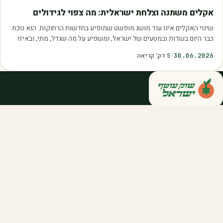
מאמרים
אקלים משתנה וצלחת ישראלית: מה צפוי לגידולים
שינוי האקלים אינו עוד מושג מופשט שמופיע בחדשות הרחוקות. הוא נוכח
כבר היום בשדות ובמטעים של ישראל, ומשפיע על מה שגדל, מתי, ובאיזו
איכות. עליית הטמפרטורות,…
30.06.2026
·
5
דק׳ קריאה
קנייה ישירה מחקלאי ישראל — סלסלות,
דוכנים ואספקה שוטפת לחברות ולארגונים.
מהשדה אליכם, במחיר הוגן.
058-788-5771
support@salkniyot.co.il
דרויאנוב 5, תל אביב
שוק עוטף