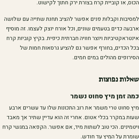
הכוס, או קוביית קרח בצורת ירק חתוך לקישוט.
למסיבות וקבלות פנים אפשר להציב תחנת שתייה עם שלושה
ארבעה כדים בטעמים שונים, וכל אורח יוצק לעצמו. זה מוסיף
אינטראקטיביות ויוצר חוויה חברתית כיפית. בקיץ קוביות קרח
בכל הכדים, בחורף אפשר גם להציע גרסאות חמות של
הסירופים מהולים במים חמים.
שאלות נפוצות
כמה זמן מיץ סחוט נשמר
מיץ סחוט טרי משמר את רוב התכונות שלו עד עשרים ארבע
שעות במקרר בכלי אטום. אחרי זה הוא עדיין שתיר אך מאבד
ויטמינים. הכי טוב לשתות מיד, אם אפשר. הקפאה במגשי קרח
שומרת על המיץ עד חודש.