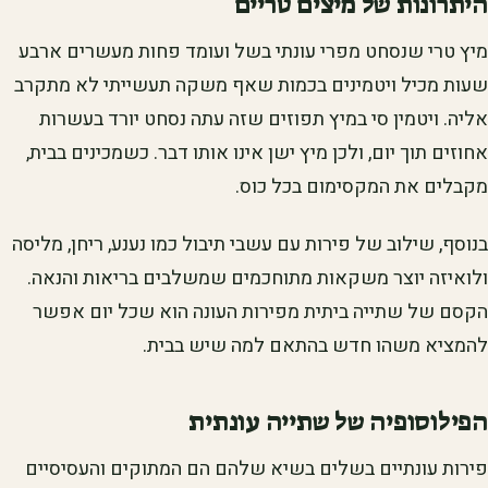
היתרונות של מיצים טריים
מיץ טרי שנסחט מפרי עונתי בשל ועומד פחות מעשרים ארבע
שעות מכיל ויטמינים בכמות שאף משקה תעשייתי לא מתקרב
אליה. ויטמין סי במיץ תפוזים שזה עתה נסחט יורד בעשרות
אחוזים תוך יום, ולכן מיץ ישן אינו אותו דבר. כשמכינים בבית,
מקבלים את המקסימום בכל כוס.
בנוסף, שילוב של פירות עם עשבי תיבול כמו נענע, ריחן, מליסה
ולואיזה יוצר משקאות מתוחכמים שמשלבים בריאות והנאה.
הקסם של שתייה ביתית מפירות העונה הוא שכל יום אפשר
להמציא משהו חדש בהתאם למה שיש בבית.
הפילוסופיה של שתייה עונתית
פירות עונתיים בשלים בשיא שלהם הם המתוקים והעסיסיים