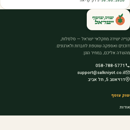
30.06.2026
·
5
דק׳ קריאה
קנייה ישירה מחקלאי ישראל — סלסלות,
דוכנים ואספקה שוטפת לחברות ולארגונים.
מהשדה אליכם, במחיר הוגן.
058-788-5771
support@salkniyot.co.il
דרויאנוב 5, תל אביב
שוק עוטף
אודות
המיזמים שלנו
קהילות