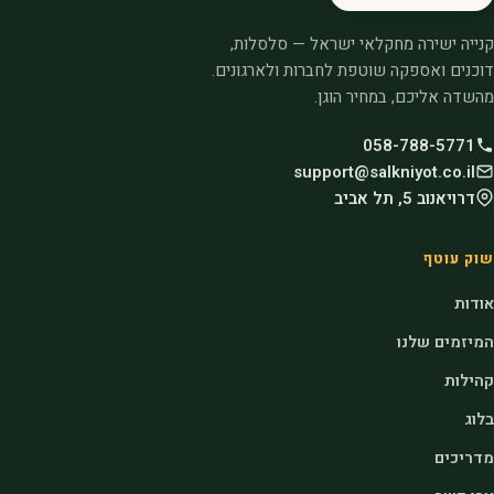
קנייה ישירה מחקלאי ישראל — סלסלות,
דוכנים ואספקה שוטפת לחברות ולארגונים.
מהשדה אליכם, במחיר הוגן.
058-788-5771
support@salkniyot.co.il
דרויאנוב 5, תל אביב
שוק עוטף
אודות
המיזמים שלנו
קהילות
בלוג
מדריכים