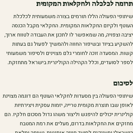
תרומה לכלכלה ולחקלאות המקומית
שיתופי הפעולה הללו תורמים בצורה משמעותית לכלכלת
העוטף ולקיום החקלאות המקומית. החקלאי מקבל הכנסה
יציבה וצפויה, מה שמאפשר לו לתכנן את העבודה לטווח ארוך,
להשקיע בציוד ובשיפור החווה ולהמשיך לפעול גם בעתות
קשות. המסעדה זוכה לחומרי גלם מצוינים ולסיפור משמעותי
לספר לסועדים, וכלל הקהילה הקולינרית בישראל מתחזקת.
לסיכום
שיתופי הפעולה בין מסעדות לחקלאי העוטף הם דוגמה מצוינת
לאופן שבו תוצרת מקומית טרייה, יזמות עסקית ויצירתיות
קולינרית יכולים להיפגש וליצור משהו גדול מסכום חלקיו. הם
מחזקים את החקלאות בדרום, מעלים את רמת המטבח
הישראלי ומעניקים לסועד חוויה אותנטית, טעימה ומלאת