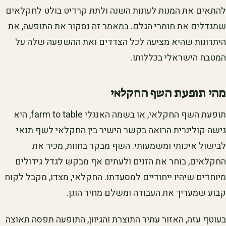
להתאים את המנות לעונות השנה ולתת קרדיט בולט לחקלאים
שמגדלים את חומרי הגלם. במאמר זה נסקור את התופעה, את
היתרונות שהיא מציעה לכל הצדדים ואת ההשפעה שלה על
המטבח הישראלי בכללותו.
מהי תופעת השף החקלאי
תופעת השף החקלאי, או בשמה האנגלי farm to table, היא
גישה קולינרית הרואה בקשר הישיר בין החקלאי לשף תנאי
לבישול איכותי ומשמעותי. השף מבקר בחוות, מכיר את
החקלאים, בוחר את הזנים ולעתים אף מבקש לגדל גידולים
מיוחדים שיהיו ייחודיים למסעדתו. החקלאי, מצדו, מקבל לקוח
קבוע שמעריך את העבודה ומשלם מחיר הוגן.
בעוטף עזה, האזור עתיר התוצרת והגיוון, התופעה תפסה תאוצה