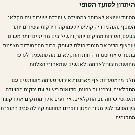
היתרון לסועד הסופי
הסועד שיוצא לארוחה במסעדה שעובדת ישירות עם חקלאי
העוטף נהנה מחוויה קולינרית עמוקה. הירקות עשירים יותר
בטעם, הפירות מתוקים יותר, והשילובים מדויקים יותר משום
שהשף מכיר את חומרי הגלם לעומק. רבות מהמסעדות מציינות
בתפריט את שמות החוות והחקלאים, מה שמעניק לסועד
תחושת חיבור לאדמה ולאנשים שמאחורי הצלחת.
חלק מהמסעדות אף מארגנות אירועי טעימה משותפים עם
החקלאים, ערבי שף בחוות, סדנאות בישול עם ירקות מהשדה
ומפגשי שיחה עם החקלאים. אירועים אלה מחזקים את הקשר
בין הסועד לבין מקור המזון ויוצרים תחושת קהילה סביב התוצרת
המקומית.