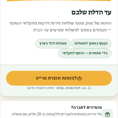
עד הדלת שלכם
החנות של שוק עוטף שולחת פירות וירקות מחקלאי העוטף
— נקטפים בסמוך למשלוח ומגיעים עד הבית.
נקטף בסמוך למשלוח
משלוח לכל הארץ
בלי מתווכים — הכסף לחקלאי
להזמנת תוצרת טרייה
(נפתח בלשונית חדשה)
· נפתח בלשונית חדשה
shop.shukotef.co.il
מזמינים לחברה?
סלי פירות ממותגים לעובדים וללקוחות, מ-20 סלים, עם משלוח