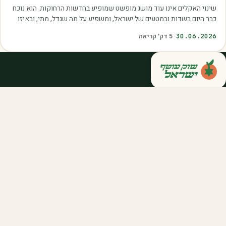
שינוי האקלים אינו עוד מושג מופשט שמופיע בחדשות הרחוקות. הוא נוכח
כבר היום בשדות ובמטעים של ישראל, ומשפיע על מה שגדל, מתי, ובאיזו
איכות. עליית הטמפרטורות,…
30.06.2026
·
5
דק׳ קריאה
קנייה ישירה מחקלאי ישראל — סלסלות,
דוכנים ואספקה שוטפת לחברות ולארגונים.
מהשדה אליכם, במחיר הוגן.
058-788-5771
support@salkniyot.co.il
דרויאנוב 5, תל אביב
שוק עוטף
אודות