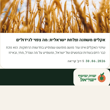
מאמרים
אקלים משתנה וצלחת ישראלית: מה צפוי לגידולים
שינוי האקלים אינו עוד מושג מופשט שמופיע בחדשות הרחוקות. הוא נוכח
כבר היום בשדות ובמטעים של ישראל, ומשפיע על מה שגדל, מתי, ובאיזו
איכות. עליית הטמפרטורות,…
30.06.2026
·
5
דק׳ קריאה
קנייה ישירה מחקלאי ישראל — סלסלות,
דוכנים ואספקה שוטפת לחברות ולארגונים.
מהשדה אליכם, במחיר הוגן.