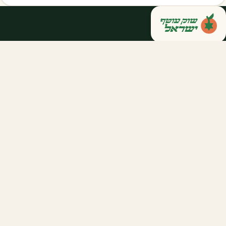
קנייה ישירה מחקלאי ישראל — סלסלות,
דוכנים ואספקה שוטפת לחברות ולארגונים.
מהשדה אליכם, במחיר הוגן.
058-788-5771
support@salkniyot.co.il
דרויאנוב 5, תל אביב
שוק עוטף
אודות
המיזמים שלנו
קהילות