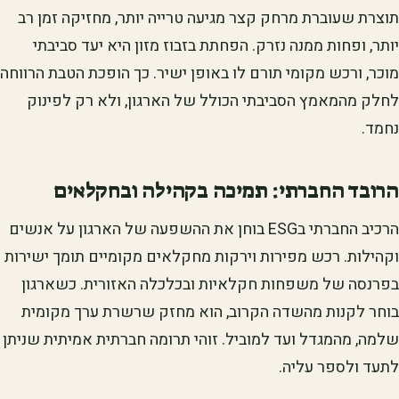
תוצרת שעוברת מרחק קצר מגיעה טרייה יותר, מחזיקה זמן רב
יותר, ופחות ממנה נזרק. הפחתת בזבוז מזון היא יעד סביבתי
מוכר, ורכש מקומי תורם לו באופן ישיר. כך הופכת הטבת הרווחה
לחלק מהמאמץ הסביבתי הכולל של הארגון, ולא רק לפינוק
נחמד.
הרובד החברתי: תמיכה בקהילה ובחקלאים
הרכיב החברתי בESG בוחן את ההשפעה של הארגון על אנשים
וקהילות. רכש מפירות וירקות מחקלאים מקומיים תומך ישירות
בפרנסה של משפחות חקלאיות ובכלכלה האזורית. כשארגון
בוחר לקנות מהשדה הקרוב, הוא מחזק שרשרת ערך מקומית
שלמה, מהמגדל ועד למוביל. זוהי תרומה חברתית אמיתית שניתן
לתעד ולספר עליה.