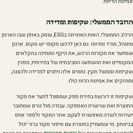
אמינות הדיווח.
הרובד הממשלי: שקיפות ומדידה
הרכיב הממשלי, האות האחרונה בESG, עוסק באופן שבו הארגון
מתנהל, מודד ומדווח. גם כאן לרכש מקומי יש מקום. ארגון
שמתעד את מקורות הרכש, את היקף התמיכה בחקלאים
המקומיים ואת ההשפעה הסביבתית של בחירותיו, מפגין
שקיפות וממשל תקין. נתונים אלה ניתנים למדידה ולהצגה,
ומחזקים את אמינות הדוח כולו.
שקיפות זו דורשת בחירת ספק שמסוגל לתעד את מקור
התוצרת ואת שרשרת האספקה. עבודה מול גורם שמחובר
ישירות לשדה מאפשרת לעקוב אחר המקור ולספר אותו
בביטחון. מי שמעוניין בתוצרת עם סיפור מקור ברור יכול