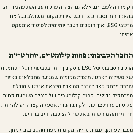
רק מחווה לעובדים, אלא גם הצהרה ערכית עם השפעה מדידה.
במאמר הזה נסביר כיצד רכש פירות מקומי משתלב בכל אחד
מרכיבי ESG, ואיך הופכים הטבה יומיומית לסיפור אימפקט
אמיתי.
הרובד הסביבתי: פחות קילומטרים, יותר טריות
הרכיב הסביבתי של ESG עוסק בין היתר בטביעת הרגל הפחמנית
של פעילות הארגון. תוצרת מקומית שמגיעה מחקלאים באזור
עוברת מרחק קצר בהרבה מתוצרת מיובאת או כזו שמובלת
ממרחקים גדולים. פחות קילומטרים של הובלה משמעם פחות
פליטות, פחות צריכת דלק ושרשרת אספקה קצרה ויעילה יותר.
זוהי תרומה מוחשית שאפשר להציג במדדים ברורים.
מעבר לפחמן, תוצרת טרייה ומקומית מפחיתה גם בזבוז מזון.