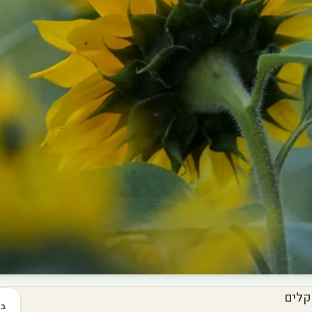
קלים
בכ