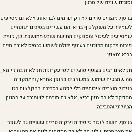
וסוגים שונים של סרטן.
בנוסף, מוצרים טריים לא רק תורמים לבריאות, אלא גם מסייעים
לשמירה על משקל גוף בריא. הם עשירים בסיבים תזונתיים
שמסייעים לעיכול ומספקים תחושת שובע ממושכת. כך, קניית
פירות וירקות מדוכנים בעוטף יכולה לשמש כבסיס לאורח חיים
בריא ומאוזן.
חקלאים רבים בעוטף פועלים לפי עקרונות חקלאות בת קיימא,
מה שמבטיח שימוש במשאבים באופן אחראי, והתמקדות
בגידול מוצרים איכותיים בלי לפגוע בסביבה. החקלאות הזו
מספקת לא רק מזון בריא, אלא גם תורמת לשמירה על המגוון
הביולוגי והסביבה.
בנוסף, חשוב לזכור כי פירות וירקות טריים עשויים גם לשפר
את מצב הרוח שלנו. הם לא רק מספקים לגוף את מה שהוא