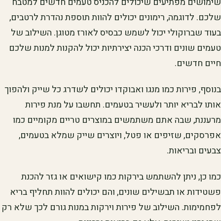
שימושים מפתיעים שיכולים להכניס טעמים חדשים למטבח
שלכם. לדוגמה, רימונים יכולים להוות תוספת נהדרת לרטבים,
בעוד שברוקולי יכול לשמש כבסיס לאורז מטוגן. השילוב של
טעמים שונים ודרכי הכנה יצירתיות יכול להקנות למנות שלכם
חיים חדשים.
בנוסף, פירות כמו מנגו ואבוקדו יכולים לשדרג כל שייק ולהפוך
אותו לבריא יותר ולעשיר בטעמים. תחשבו על מנת פירות
מרעננת, שבה אתם משתמשים במוצרים טריים מקומיים כמו
אפרסקים, שזיפים או פטל, ויוצרים שייק שמלא בטעמים,
צבעים ובריאות.
כמו כן, ניתן להשתמש בירקות כמו קישואים או גזר להכנת
פשטידות או תבשילים שונים, והם יכולים להוות תחליף בריא
לפחמימות. השילוב של פירות וירקות במנות גורם לכך שלא רק