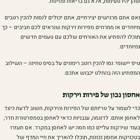
שהן יהיו טעימות, אלא גם בריאות ומזינות.
ואם אתם מרגישים יצירתיים, אתם יכולים לנסות להכין רטבים
מיוחדים או ממרחים מפירות וירקות שנראים לכם חביבים – כך
תוכלו להפתיע את האורחים שלכם עם טעמים חדשים
ומיוחדים.
טיפ יישומי: נסו להכין רוטב רימונים על בסיס טחינה – השילוב
המפתיע הזה בהחלט יכבוש אתכם.
אחסון נכון של פירות וירקות
כדי לשמור על טריותם של הפירות והירקות, חשוב לדעת כיצד
לאחסן אותם. לדוגמה, עגבניות כדאי לאחסן בטמפרטורת חדר,
בעוד שירקות עליים כמו חסה יש לאחסן במקרר. אם תעזרו
בטכניקות אחסון נכונות, תוכלו להאריך את חיי המדף של