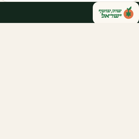
קנייה ישירה מחקלאי ישראל — סלסלות,
דוכנים ואספקה שוטפת לחברות ולארגונים.
מהשדה אליכם, במחיר הוגן.
058-788-5771
support@salkniyot.co.il
דרויאנוב 5, תל אביב
שוק עוטף
אודות
המיזמים שלנו
קהילות