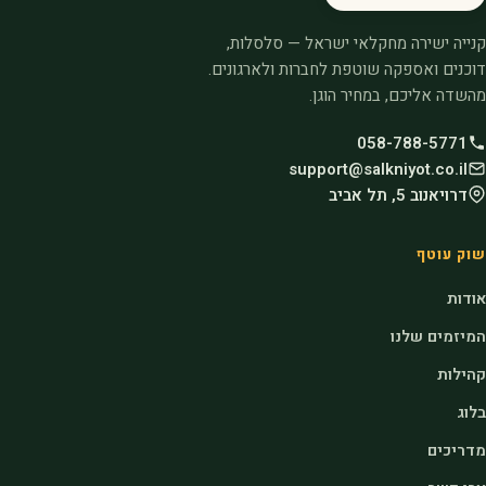
קנייה ישירה מחקלאי ישראל — סלסלות,
דוכנים ואספקה שוטפת לחברות ולארגונים.
מהשדה אליכם, במחיר הוגן.
058-788-5771
support@salkniyot.co.il
דרויאנוב 5, תל אביב
שוק עוטף
אודות
המיזמים שלנו
קהילות
בלוג
מדריכים