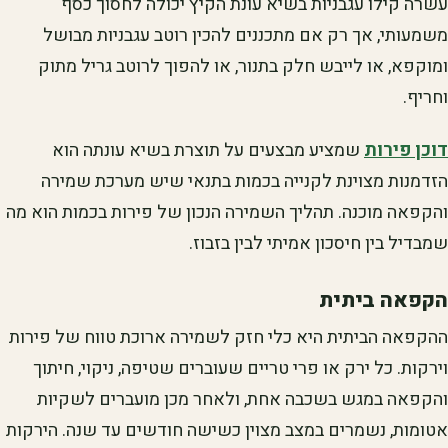
עשרה קילו עגבניות בשיא עונת הקיץ יכולה לחסוך כסף
משמעותי, אך רק אם מתכננים להכין רוטב עגבניות מבושל
ומוקפא, או לייבש חלק בתנור, או להפוך לרוטב גריל מתוק
וחריף.
דוכן פירות
שמציע מבצעים על תוצרת בשיא עונתה הוא
הזדמנות מצוינת לקנייה בכמות בתנאי שיש מערכת שמירה
והקפאה מוכנה. תהליך השמירה הנכון של פירות בכמות הוא מה
שמבדיל בין חיסכון אמיתי לבין בזבוז.
הקפאה ביתית
ההקפאה הביתית היא כלי חזק לשמירה ארוכת טווח של פירות
וירקות. כל ירק או פרי טריים שעוברים שטיפה, ניקוי, חיתוך
והקפאה במגש בשכבה אחת, ולאחר מכן מועברים לשקיות
אטומות, נשמרים במצב מצוין כשישה חודשים עד שנה. הירקות