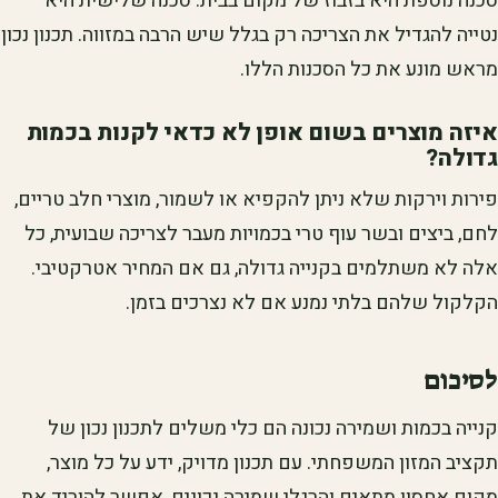
סכנה נוספת היא בזבוז של מקום בבית. סכנה שלישית היא
נטייה להגדיל את הצריכה רק בגלל שיש הרבה במזווה. תכנון נכון
מראש מונע את כל הסכנות הללו.
איזה מוצרים בשום אופן לא כדאי לקנות בכמות
גדולה?
פירות וירקות שלא ניתן להקפיא או לשמור, מוצרי חלב טריים,
לחם, ביצים ובשר עוף טרי בכמויות מעבר לצריכה שבועית, כל
אלה לא משתלמים בקנייה גדולה, גם אם המחיר אטרקטיבי.
הקלקול שלהם בלתי נמנע אם לא נצרכים בזמן.
לסיכום
קנייה בכמות ושמירה נכונה הם כלי משלים לתכנון נכון של
תקציב המזון המשפחתי. עם תכנון מדויק, ידע על כל מוצר,
מקום אחסון מתאים והרגלי שמירה נכונים, אפשר להוריד את