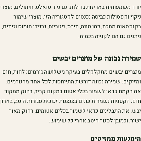
יורד משמעותית באריזות גדולות. גם נייר טואלט, חיתולים, מוצרי
ניקוי וקפסולות כביסה נכנסים לקטגוריה הזו. מוצרי שימור
בקופסאות מתכת, כמו טונה, תירס, פטריות, גרגירי חומוס וזיתים,
ניתנים גם הם לקנייה בכמות.
שמירה נכונה של מוצרים יבשים
מוצרים יבשים מתקלקלים בעיקר משלושה גורמים: לחות, חום
ומזיקים. שמירה נכונה דורשת התייחסות לכל אחד מהגורמים.
את הקמח כדאי לשמור בכלי אטום במקום קריר, רחוק ממקור
חום. הקטניות נשמרות שנים בצנצנות זכוכית סגורות היטב, בארון
יבש. את התבלינים כדאי לשמור בכלים אטומים, רחוק מאור
ישיר, וכמובן לסגור היטב אחרי כל שימוש.
הימנעות ממזיקים