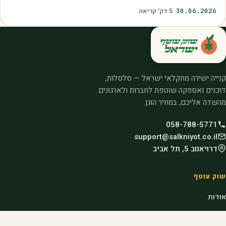
איכות. עליית הטמפרטורות,…
30.06.2026
·
5
דק׳ קריאה
קנייה ישירה מחקלאי ישראל — סלסלות,
דוכנים ואספקה שוטפת לחברות ולארגונים.
מהשדה אליכם, במחיר הוגן.
058-788-5771
support@salkniyot.co.il
דרויאנוב 5, תל אביב
שוק עוטף
אודות
המיזמים שלנו