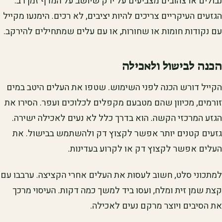
נבולים או צהובים מצביעים על ירק שיושב על המדף זמן רב.
הגזעים העיקריים צריכים להיות יציבים, לא רכים. הימנעו מקייל
עם נקודות חומות או שחורות, או עם עלים שמתחילים להירקב.
הכנה לבישול ולאכילה
הקייל דורש הכנה לפני השימוש. שטפו את העלים היטב במים
זורמים, מכיוון שהם מטבעם מקפלים לכלוכים ועפר. הסירו את
הגזע המרכזי הקשה. הוא בדרך כלל לא נעים לאכילה ישירה.
גזעים קטנים יותר אפשר לקצוץ דק ולהשתמש בבישול. את
העלים אפשר לקצוץ דק או לקרוע בעדינות.
למתכוני סלט, חשוב לעסות את העלים אחרי הקציצה. ערבבו עם
קצת שמן זית ומלח, ועסו ביד למשך כמה דקות. העיסוי מרכך
את הסיבים ויוצר מרקם נעים לאכילה.