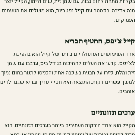
בקליות מתחת לחום גבוה, עם שמן זית, שום ולימון, הקייל יוצר
מנה אדירה. בפסטה עם קייל ופטריות, הוא משלים את הטעמים
העמוקים.
קייל צ'יפס, החטיף הבריא
אחד השימושים הפופולריים ביותר של קייל הוא בהפיכתו
לצ'יפס. קרעו את העלים לחתיכות בגודל ביס, ערבבו עם שמן
זית ומלח, פזרו על תבנית בשכבה אחת והכניסו לתנור בחום נמוך
למשך עשרים דקות. התוצאה היא חטיף פריך ובריא שגם ילדים
אוהבים.
ערכים תזונתיים
הקייל הוא אחד הירקות העתירים ביותר בערכים תזונתיים. הוא
מכיל כמויות גבוהות של ויטמין קיי, ויטמין סי, ויטמין אי, בטא