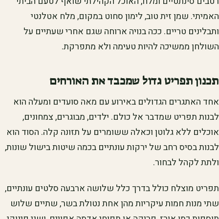
רטבים סינתטיים ומלח, האוכל הקהילתי שואף לטעם הביתי
האמיתי. שמן זית טוב, לימון סחוט במקום, מלח אטלנטי
ותבלינים טריים. ככה בנויה ארוחה שגם אחרי שעתיים על
השולחן ממשיכה להיות טעימה ולא מתפרקת.
תכנון תפריט גדול שמכבד את האורחים
אחד האתגרים הגדולים באירוע עם מאה סועדים ומעלה הוא
לבנות תפריט שמדבר אל כולם. ילדים, מבוגרים, צמחונים,
אוכלים ללא גלוטן וכאלה ששומרים על תזונה קלה. הסוד הוא
לבנות בסיס רחב של ירקות עונתיים בכמה שיטות בישול שונות,
ולתת לקהל לבחור.
תפריט מוצלח כולל בדרך כלל שלושה ארבעה סלטים עונתיים,
שתי מנות חמות עיקריות מהן אחת נטולת בשר, שתיים שלוש
תוספות כמו אורז, פריקה או תפוחי אדמה אפויים, ושני פינוקי