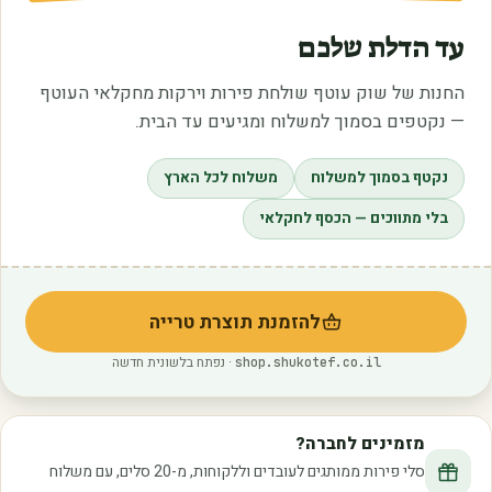
עד הדלת שלכם
החנות של שוק עוטף שולחת פירות וירקות מחקלאי העוטף
— נקטפים בסמוך למשלוח ומגיעים עד הבית.
נקטף בסמוך למשלוח
משלוח לכל הארץ
בלי מתווכים — הכסף לחקלאי
להזמנת תוצרת טרייה
(נפתח בלשונית חדשה)
· נפתח בלשונית חדשה
shop.shukotef.co.il
מזמינים לחברה?
סלי פירות ממותגים לעובדים וללקוחות, מ-20 סלים, עם משלוח