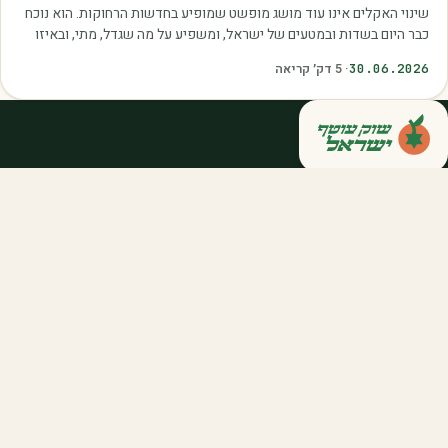
שינוי האקלים אינו עוד מושג מופשט שמופיע בחדשות הרחוקות. הוא נוכח
כבר היום בשדות ובמטעים של ישראל, ומשפיע על מה שגדל, מתי, ובאיזו
איכות. עליית הטמפרטורות,…
30.06.2026
·
5
דק׳ קריאה
קנייה ישירה מחקלאי ישראל — סלסלות,
דוכנים ואספקה שוטפת לחברות ולארגונים.
מהשדה אליכם, במחיר הוגן.
058-788-5771
support@salkniyot.co.il
דרויאנוב 5, תל אביב
שוק עוטף
אודות