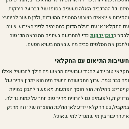
סיום. כל ההרכבים האלה נשענים בסופו של דבר על הירקות
והפירות שיוצאים בשבוע המסוים מהשדות, ולכן חשוב להיוועץ
עם החקלאי או עם בעלת הדוכן כמה ימים לפני האירוע. שווה
לבקר ב
דוכן ירקות
כדי להתרשם בעיניים מה נראה הכי טוב
ולתכנן את הסלטים סביב מה שבאמת בשיא הטעם.
חשיבות התיאום עם החקלאי
חקלאי טוב יודע להגיד שבועיים מראש מה הולך להבשיל אצלו
ומה כבר נגמר. ערוץ התקשורת הישיר הזה הוא יתרון אדיר של
קייטרינג קהילתי. הוא חוסך הפתעות, מאפשר לתכנן כמויות
מדויקות, ולפעמים גם להרוויח מחיר טוב יותר על כמות גדולה.
במקביל, גם החקלאי יודע לאן הולכת התוצרת שלו וזה מחזק
את החיבור בין מי שמגדל למי שאוכל.