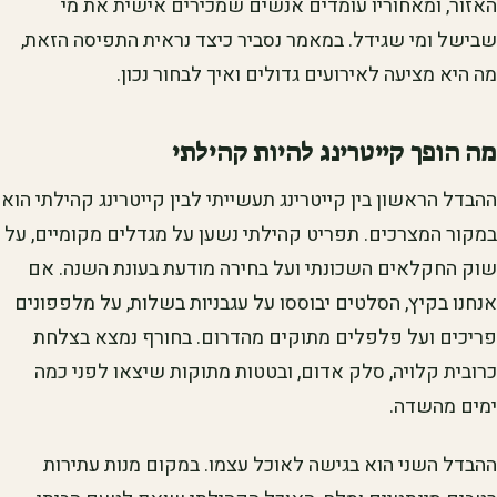
האזור, ומאחוריו עומדים אנשים שמכירים אישית את מי
שבישל ומי שגידל. במאמר נסביר כיצד נראית התפיסה הזאת,
מה היא מציעה לאירועים גדולים ואיך לבחור נכון.
מה הופך קייטרינג להיות קהילתי
ההבדל הראשון בין קייטרינג תעשייתי לבין קייטרינג קהילתי הוא
במקור המצרכים. תפריט קהילתי נשען על מגדלים מקומיים, על
שוק החקלאים השכונתי ועל בחירה מודעת בעונת השנה. אם
אנחנו בקיץ, הסלטים יבוססו על עגבניות בשלות, על מלפפונים
פריכים ועל פלפלים מתוקים מהדרום. בחורף נמצא בצלחת
כרובית קלויה, סלק אדום, ובטטות מתוקות שיצאו לפני כמה
ימים מהשדה.
ההבדל השני הוא בגישה לאוכל עצמו. במקום מנות עתירות