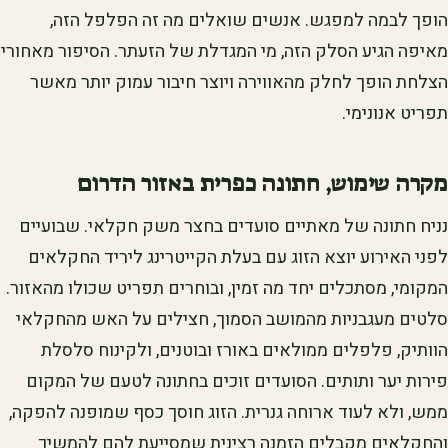
הופך לבמה למפגש. אנשים שואלים מה זה הפלפל הזה,
מאיפה הגיע הסלק הזה, מי המגדלת של הזעתר. הסיפור מאחורי
הצלחת הופך לחלק מהאווירה ויוצר חיבור עמוק יותר מאשר
תפריט אנונימי.
מקרה שימוש, חתונה כפרית באזור הדרום
נניח חתונה של מאתיים סועדים בחצר משק חקלאי. שבועיים
לפני האירוע יוצא הזוג עם בעלת הקייטרינג ליריד החקלאים
המקומי, מסתכלים יחד מה זמין, ובוחרים תפריט שכולו מהאזור.
סלטים מעגבניות מהמושב הסמוך, חצילים על האש מהחקלאי
הוותיק, פלפלים ממולאים באורז ובוטנים, ולקינוח סלסלת
פירות יער ותותים. הסועדים זוכים בחתונה לטעם של המקום
ממש, ולא לעוד ארוחה גנרית. הזוג חוסך כסף שמופנה להפקה,
והחקלאים מקבלים הזמנה רצינית שמסייעת להם להמשיך