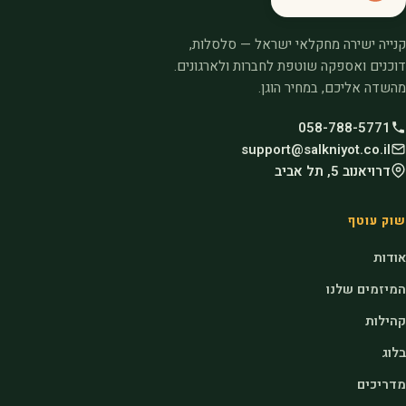
קנייה ישירה מחקלאי ישראל — סלסלות,
דוכנים ואספקה שוטפת לחברות ולארגונים.
מהשדה אליכם, במחיר הוגן.
058-788-5771
support@salkniyot.co.il
דרויאנוב 5, תל אביב
שוק עוטף
אודות
המיזמים שלנו
קהילות
בלוג
מדריכים