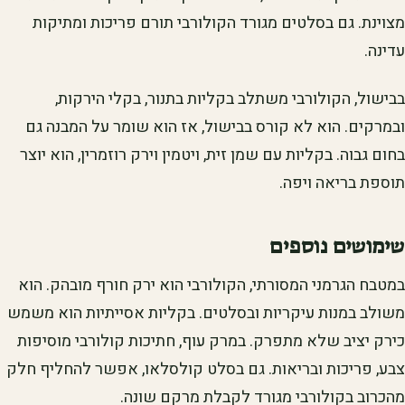
מצוינת. גם בסלטים מגורד הקולורבי תורם פריכות ומתיקות
עדינה.
בבישול, הקולורבי משתלב בקליות בתנור, בקלי הירקות,
ובמרקים. הוא לא קורס בבישול, אז הוא שומר על המבנה גם
בחום גבוה. בקליות עם שמן זית, ויטמין וירק רוזמרין, הוא יוצר
תוספת בריאה ויפה.
שימושים נוספים
במטבח הגרמני המסורתי, הקולורבי הוא ירק חורף מובהק. הוא
משולב במנות עיקריות ובסלטים. בקליות אסייתיות הוא משמש
כירק יציב שלא מתפרק. במרק עוף, חתיכות קולורבי מוסיפות
צבע, פריכות ובריאות. גם בסלט קולסלאו, אפשר להחליף חלק
מהכרוב בקולורבי מגורד לקבלת מרקם שונה.