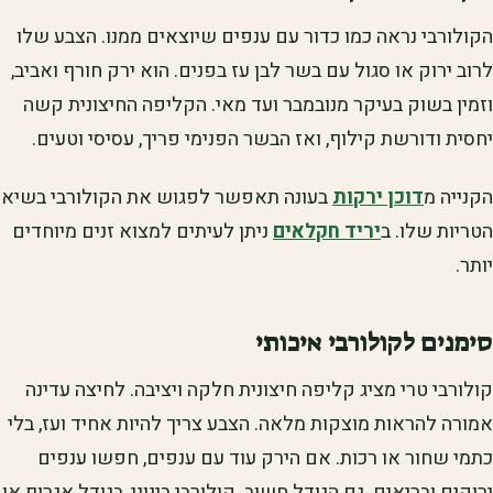
הקולורבי נראה כמו כדור עם ענפים שיוצאים ממנו. הצבע שלו
לרוב ירוק או סגול עם בשר לבן עז בפנים. הוא ירק חורף ואביב,
וזמין בשוק בעיקר מנובמבר ועד מאי. הקליפה החיצונית קשה
יחסית ודורשת קילוף, ואז הבשר הפנימי פריך, עסיסי וטעים.
הקנייה מ
דוכן ירקות
בעונה תאפשר לפגוש את הקולורבי בשיא
הטריות שלו. ב
יריד חקלאים
ניתן לעיתים למצוא זנים מיוחדים
יותר.
סימנים לקולורבי איכותי
קולורבי טרי מציג קליפה חיצונית חלקה ויציבה. לחיצה עדינה
אמורה להראות מוצקות מלאה. הצבע צריך להיות אחיד ועז, בלי
כתמי שחור או רכות. אם הירק עוד עם ענפים, חפשו ענפים
ירוקים ובריאים. גם הגודל חשוב. קולורבי בינוני, בגודל אגרוף או