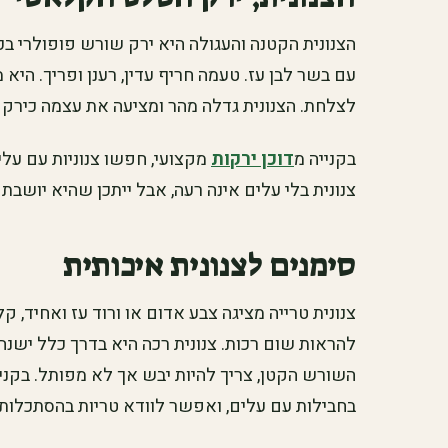
הצנונית הקטנה והעגולה היא ירק שורש פופולרי בכ
עם בשר לבן עז. טעמה חריף עדין, רענן ופריך. היא
לצלחת. הצנונית גדלה מהר ומציעה את עצמה כירק 
בקנייה מ
דוכן ירקות
מקצועי, חפשו צנוניות עם עלי
צנונית בלי עלים אינה רעה, אבל ייתכן שהיא יושבת כ
סימנים לצנונית איכותית
צנונית טרייה מציגה צבע אדום או ורוד עז ואחיד, ק
להראות שום רכות. צנונית רכה היא בדרך כלל ישנה 
השורש הקטן, צריך להיות יבש אך לא מפותל. בקניי
בחבילות עם עלים, ואפשר לוודא טריות בהסתכלות 