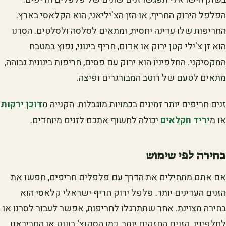
הפלפל הירוק החריף, או הזן הצ'יליאני, הוא הקלאסי בארץ.
החריפות שלו עדינה יחסית, ומתאים לסלסה ולסלטים. הסרנו
הוא זן צ'ילי קטן ירוק או אדום, חריף בינוני, נפוץ במטבח
המקסיקני. החלפיניו הוא ירוק עם פסים, חריפות בינונית גבוהה,
מתאים לטעם של רוטב המבורגרים ופיצה.
זנים חריפים יותר זמינים בכמויות מוגבלות. הקנייה מ
דוכן ירקות
או מ
יריד חקלאים
יכולה לחשוף אתכם לזנים מיוחדים.
בחירה לפי שימוש
אם אתם מתחילים את הדרך עם פלפלים חריפים, חפשו את
הזנים העדינים יותר. פלפל ירוק חריף ישראלי קלאסי הוא
בחירה מצוינת. אחר שתתרגלו לחריפות, אפשר לעבור לסרנו או
לחלפיניו. הזנים החזקים יותר, כמו הסקוץ' בוננט או החביראנו,