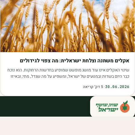
מאמרים
אקלים משתנה וצלחת ישראלית: מה צפוי לגידולים
שינוי האקלים אינו עוד מושג מופשט שמופיע בחדשות הרחוקות. הוא נוכח
כבר היום בשדות ובמטעים של ישראל, ומשפיע על מה שגדל, מתי, ובאיזו
איכות. עליית הטמפרטורות,…
30.06.2026
·
5
דק׳ קריאה
קנייה ישירה מחקלאי ישראל — סלסלות,
דוכנים ואספקה שוטפת לחברות ולארגונים.