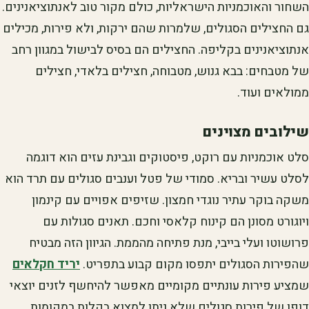
השחור והאוכמניות הישראליות, כולם מקור טוב לאנתוציאנינים.
גם החצילים הסגולים, שלמרות שהם ירקות, ולא פירות, מכילים
אנתוציאנינים בקליפה. החצילים הם בסיס לבישול במגוון רחב
של מטבחים: בבא גנוש, מטבוחה, חצילים בלאדי, חצילים
ממולאים ועוד.
שילובים מצוינים
סלט אוכמניות עם רוקט, פיסטוקים וגבינת עזים הוא דוגמה
לסלט עשיר ובריא. סמודי של פטל וענבים סגולים עם תרד הוא
משקה בוקר עתיר נוגדי חמצון. שזיפים אפויים עם קינמון
ויוגורט מסונן הם קינוח קלאסי וחכם. תאנים סגולות עם
פרושוטו ועלי בייבי, מנת פתיחה מהממת. הגיוון הזה מבטיח
שהפירות הסגולים יתפסו מקום קבוע בתפריט.
יריד חקלאים
שמציע פירות עונתיים מקומיים מאפשר להיחשף לזנים יוצאי
דופן של פירות סגולים שלא ניתן למצוא בקלות במקומות