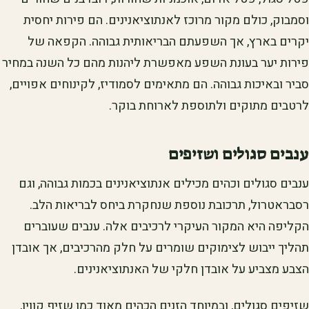
וסמבוק, כולם מקור מרוכז לאנתוציאנינים. הם פירות יחסית
יקרים בארץ, אך השפעתם הבריאותית גבוהה. הקפאה של
פירות יער בעונת השפע מאפשרת ליהנות מהם כל השנה במחיר
סביר ובאיכות גבוהה. הם מתאימים לסמודיז, לקינוחים אפויים,
לרטבים מתוקים ולתוספת לארוחת בוקר.
ענבים סגולים ושזיפים
ענבים סגולים וכהים מכילים אנתוציאנינים בכמות גבוהה, וגם
רסבראטרול, תרכובת נוספת שנחקרת ביחס לבריאות הלב.
הקליפה היא המקור העיקרי לרכיבים אלה. ענבים שעוברים
תהליך ייבוש לצימוקים שומרים על חלק מהרכיבים, אך אובדן
הצבע מצביע על אובדן חלקי של האנתוציאנינים.
שזיפים סגולים, ובמיוחד הזנים הכהים מאוד כמו שזיף קווין,