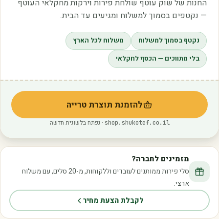
החנות של שוק עוטף שולחת פירות וירקות מחקלאי העוטף
— נקטפים בסמוך למשלוח ומגיעים עד הבית.
נקטף בסמוך למשלוח
משלוח לכל הארץ
בלי מתווכים — הכסף לחקלאי
להזמנת תוצרת טרייה
(נפתח בלשונית חדשה)
· נפתח בלשונית חדשה
shop.shukotef.co.il
מזמינים לחברה?
סלי פירות ממותגים לעובדים וללקוחות, מ-20 סלים, עם משלוח
ארצי.
לקבלת הצעת מחיר