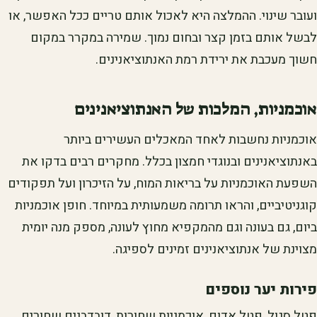
ועובר שינוי. ההמלצה היא לאכול אותם טריים ככל האפשר, או
לבשל אותם בזמן קצר ובחום נמוך. שמירה במקרר במקום
חשוך מעכבת את ירידת רמת האנתוציאנינים.
אוכמניות, המלכות של האנתוציאנינים
אוכמניות נחשבות לאחד המאכלים העשירים ביותר
באנתוציאנינים ובנוגדי חמצון בכלל. מחקרים רבים בדקו את
השפעת האוכמניות על בריאות המוח, על הזיכרון ועל תפקודים
קוגניטיביים, והראו תרומה משמעותית במיוחד. חופן אוכמניות
ביום, גם בעונה וגם מהמקפיא מחוץ לעונה, מספק מנה יומית
מצוינת של אנתוציאנינים זמינים לספיגה.
פירות יער נוספים
פטל סגול, פטל אדום, אוכמניות שחורות, דובדבנים שחורים