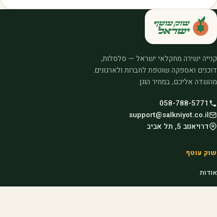
קנייה ישירה מחקלאי ישראל — סלסלות,
דוכנים ואספקה שוטפת לחברות ולארגונים.
מהשדה אליכם, במחיר הוגן.
058-788-5771
support@salkniyot.co.il
דרויאנוב 5, תל אביב
שוק עוטף
אודות
המיזמים שלנו
קהילות