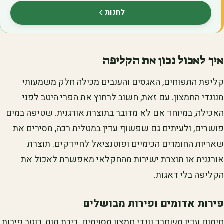
לחנות
(נפתח בלשונית חדשה)
איך לאכול נכון את הקליפה
קליפת התפוחים, האגסים והענבים מכילה חלק משמעותי
מנוגדי החמצון. עם זאת, חשוב לרחוץ את הפרי היטב לפני
האכילה, במיוחד אם לא מדובר בתוצרת אורגנית. שטיפה במים
פושרים, ולעיתים גם שפשוף עדין במטלית רכה, מסירים את
שאריות החומרים הכימיים ופוטנציאל לחיידקים. תוצרת
אורגנית או תוצרת ישירות מהחקלאי מאפשרת לאכול את
הקליפה בלי דאגות.
פירות אדומים ופירות מבושלים
חימום עדין משחרר נוגדי חמצון מסוימים. ריבת תות, רוטב פירות