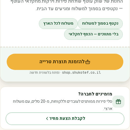
החנות של שוק עוטף שולחת פירות וירקות מחקלאי העוטף
— נקטפים בסמוך למשלוח ומגיעים עד הבית.
נקטף בסמוך למשלוח
משלוח לכל הארץ
בלי מתווכים — הכסף לחקלאי
להזמנת תוצרת טרייה
(נפתח בלשונית חדשה)
· נפתח בלשונית חדשה
shop.shukotef.co.il
מזמינים לחברה?
סלי פירות ממותגים לעובדים וללקוחות, מ-20 סלים, עם משלוח
ארצי.
לקבלת הצעת מחיר