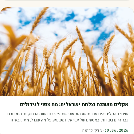
מאמרים
אקלים משתנה וצלחת ישראלית: מה צפוי לגידולים
שינוי האקלים אינו עוד מושג מופשט שמופיע בחדשות הרחוקות. הוא נוכח
כבר היום בשדות ובמטעים של ישראל, ומשפיע על מה שגדל, מתי, ובאיזו
איכות. עליית הטמפרטורות,…
30.06.2026
·
5
דק׳ קריאה