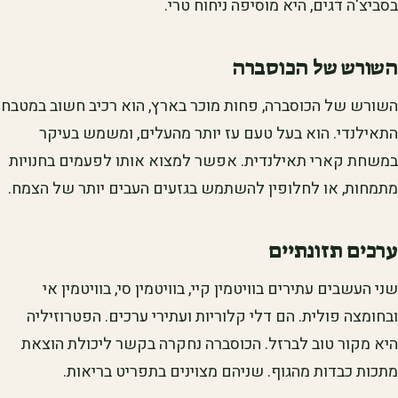
בסביצ'ה דגים, היא מוסיפה ניחוח טרי.
השורש של הכוסברה
השורש של הכוסברה, פחות מוכר בארץ, הוא רכיב חשוב במטבח
התאילנדי. הוא בעל טעם עז יותר מהעלים, ומשמש בעיקר
במשחת קארי תאילנדית. אפשר למצוא אותו לפעמים בחנויות
מתמחות, או לחלופין להשתמש בגזעים העבים יותר של הצמח.
ערכים תזונתיים
שני העשבים עתירים בוויטמין קיי, בוויטמין סי, בוויטמין אי
ובחומצה פולית. הם דלי קלוריות ועתירי ערכים. הפטרוזיליה
היא מקור טוב לברזל. הכוסברה נחקרה בקשר ליכולת הוצאת
מתכות כבדות מהגוף. שניהם מצוינים בתפריט בריאות.