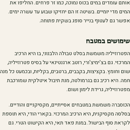
אותם עומדים במים בכוס נמוכה, כמו זר פרחים. החליפו את
המים מדי יומיים. בשיטה זו הם יחזיקו שבוע עד עשרה ימים.
אפשר גם לעטוף בנייר סופג בשקית פתוחה.
שימושים במטבח
הפטרוזיליה משמשת בסלט טבולה הלבנוני, בו היא הרכיב
המרכזי. גם בצ'ימיצ'ורי, רוטב ארגנטינאי על בסיס פטרוזיליה,
שום וחומץ. בקציצות, בקבבים, ברטבים, בקליות, ובכמעט כל מנה
חמה. היא רכיב גם בגרמולטה, מנת תיבול איטלקית שמורכבת
מפטרוזיליה, גרידת לימון ושום.
הכוסברה משמשת במטבחים אסייתיים, מקסיקניים והודיים.
בסלסה מקסיקנית, היא הרכיב המרכזי. בקארי הודי, היא תוספת
לקראת סוף הבישול. במנת פאד תאי, היא הקישוט הטרי. גם