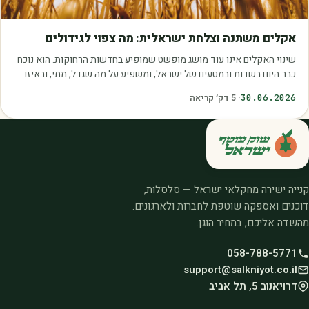
מאמרים
אקלים משתנה וצלחת ישראלית: מה צפוי לגידולים
שינוי האקלים אינו עוד מושג מופשט שמופיע בחדשות הרחוקות. הוא נוכח
כבר היום בשדות ובמטעים של ישראל, ומשפיע על מה שגדל, מתי, ובאיזו
איכות. עליית הטמפרטורות,…
30.06.2026
·
5
דק׳ קריאה
קנייה ישירה מחקלאי ישראל — סלסלות,
דוכנים ואספקה שוטפת לחברות ולארגונים.
מהשדה אליכם, במחיר הוגן.
058-788-5771
support@salkniyot.co.il
דרויאנוב 5, תל אביב