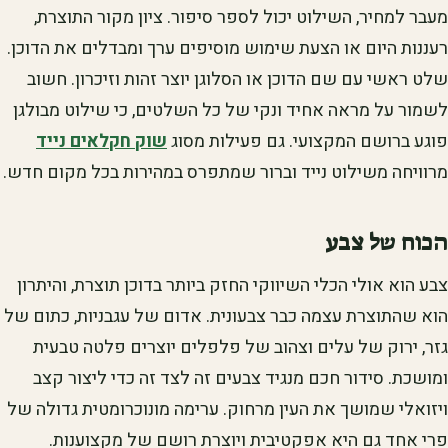
מעבר למחיר, השילוט יכול לספר סיפור. ציון מקור התוצרת,
רעננות היום או הצעת שימוש מוסיפים ערך ומבדלים את הדוכן.
שלט ראשי עם שם הדוכן או הסלוגן יוצר זהות וזיכרון. חשוב
לשמור על מראה אחיד ונקי של כל השלטים, כי שילוט מבולגן
פוגע ברושם המקצועי. גם פעילות מסוג
שוק חקלאים נייד
מרוויחה משילוט נייד וברור שמתפרס במהירות בכל מקום חדש.
הכוח של צבע
צבע הוא אולי הכלי השיווקי החזק ביותר בדוכן תוצרת, והיתרון
הוא שהתוצרת עצמה כבר צבעונית. אדום של עגבניות, כתום של
גזר, ירוק של עלים וצהוב של פלפלים יוצרים פלטה טבעית
ומושכת. סידור חכם מנגיד צבעים זה לצד זה כדי ליצור קצב
ויזואלי שמושך את העין מרחוק. ערימה מונוכרומטית גדולה של
פרי אחד גם היא אפקטיבית ויוצרת רושם של מקצוענות.