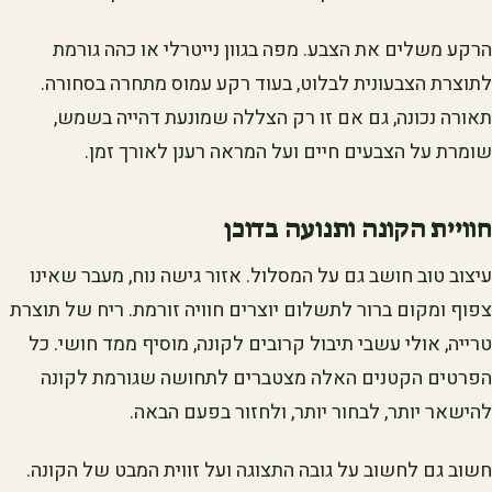
הרקע משלים את הצבע. מפה בגוון נייטרלי או כהה גורמת
לתוצרת הצבעונית לבלוט, בעוד רקע עמוס מתחרה בסחורה.
תאורה נכונה, גם אם זו רק הצללה שמונעת דהייה בשמש,
שומרת על הצבעים חיים ועל המראה רענן לאורך זמן.
חוויית הקונה ותנועה בדוכן
עיצוב טוב חושב גם על המסלול. אזור גישה נוח, מעבר שאינו
צפוף ומקום ברור לתשלום יוצרים חוויה זורמת. ריח של תוצרת
טרייה, אולי עשבי תיבול קרובים לקונה, מוסיף ממד חושי. כל
הפרטים הקטנים האלה מצטברים לתחושה שגורמת לקונה
להישאר יותר, לבחור יותר, ולחזור בפעם הבאה.
חשוב גם לחשוב על גובה התצוגה ועל זווית המבט של הקונה.