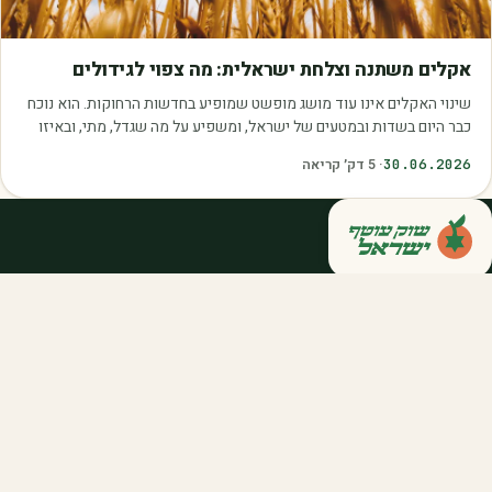
מאמרים
אקלים משתנה וצלחת ישראלית: מה צפוי לגידולים
שינוי האקלים אינו עוד מושג מופשט שמופיע בחדשות הרחוקות. הוא נוכח
כבר היום בשדות ובמטעים של ישראל, ומשפיע על מה שגדל, מתי, ובאיזו
איכות. עליית הטמפרטורות,…
30.06.2026
·
5
דק׳ קריאה
קנייה ישירה מחקלאי ישראל — סלסלות,
דוכנים ואספקה שוטפת לחברות ולארגונים.
מהשדה אליכם, במחיר הוגן.
058-788-5771
support@salkniyot.co.il
דרויאנוב 5, תל אביב