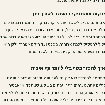
בהתאם לקצב האמיתי שלכם.
ירקות שמחזיקים מעמד לאורך זמן
אם אתם נוטים לשכוח את הירקות במקרר, התמקדו במצרכים
סלחניים. כרוב, גזר, בצל, תפוחי אדמה וכרובית מחזיקים זמן רב
במיוחד ומאפשרים לבשל גם בסוף השבוע בלי דאגה. כרוב אחד
יכול להספיק לכמה ארוחות, מסלט ועד מוקפץ מהיר, ולכן הוא
בחירה משתלמת ופרקטית במיוחד לסטודנטים.
איך לחסוך כסף בלי לוותר על איכות
המפתח לחיסכון הוא לקנות לפי עונה. ירקות ופירות בעונתם
זולים יותר, טעימים יותר וזמינים בשפע. כשתפוז או אבטיח
בשיא העונה, המחיר שלהם צונח, וזו הזדמנות מצוינת למלא את
הסל בתוצרת איכותית בלי להעמיס על התקציב. הימנעו מפירות