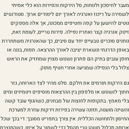
מעבר לחיסכון ולנוחות, סל הירקות והפירות הוא כלי אמיתי
לשמירה על ריכוז ואנרגיה לאורך יום לימודים ארוך. סטודנטים
נוטים להישען על קפה וחטיפים ממכונה, אך אלה מספקים
זינוק אנרגיה קצר ואחריו נפילה. פירות טריים, לעומת זאת,
נותנים סוכרים טבעיים יחד עם סיבים, כך שהאנרגיה משתחררת
באופן הדרגתי ונשארת יציבה לאורך ההרצאה. תפוח, בננה או
חופן ענבים בתיק הם פתרון נשנוש מצוין שמחזיק את הראש
צלול בלי הנפילה שמגיעה אחרי חטיף מתוק.
גם הירקות תורמים את חלקם. סלט מהיר לצד הארוחה, גזר
חתוך לנשנוש או מלפפון בין ההרצאות מוסיפים ויטמינים ומים
בלי מאמץ. בתקופות לחוצות של מבחנים, כשהגוף עובד קשה
והשינה מועטה, תזונה עשירה בפירות וירקות עוזרת למערכת
החיסון ולתחושה הכללית. אין צורך בתפריט מסובך: די בכך שכל
ארוחה תכלול משהו טרי מהסל כדי לשמור על איזון. כשהתוצרת