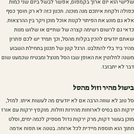
שלישי הוא יום ארוך בקמפוס, אפשר לבשל ביום שני כמות
כפולה ולקחת איתכם מנה מוכנה. תכנון כזה לא רק חוסך כסף
אלא גם מונע את הפיתוי לקנות אוכל מוכן ויקר בין ההרצאות.
כדאי גם לרשום רשימה קצרה של שתיים או שלוש מנות
שאתם יודעים להכין בקלות מהסל, וכך תמיד יש לכם פתרון
מהיר ביד בלי להתלבט. הרגל קטן של תכנון בתחילת השבוע
משנה לחלוטין את האופן שבו הסל מנוצל ומבטיח שכמעט שום
דבר לא יתבזבז.
בישול מהיר וזול מהסל
סל טוב לא שווה הרבה אם לא יודעים מה לעשות איתו. למזל,
ירקות הם בסיס לארוחות מהירות וזולות. מוקפץ ירקות עם אורז
מוכן בעשר דקות, מרק ירקות גדול מספיק לכמה ימים, וסלט
חתוך הוא תוספת מיידית לכל ארוחה. בטטה או תפוח אדמה