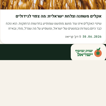
מאמרים
אקלים משתנה וצלחת ישראלית: מה צפוי לגידולים
שינוי האקלים אינו עוד מושג מופשט שמופיע בחדשות הרחוקות. הוא נוכח
כבר היום בשדות ובמטעים של ישראל, ומשפיע על מה שגדל, מתי, ובאיזו
איכות. עליית הטמפרטורות,…
30.06.2026
·
5
דק׳ קריאה
קנייה ישירה מחקלאי ישראל — סלסלות,
דוכנים ואספקה שוטפת לחברות ולארגונים.
מהשדה אליכם, במחיר הוגן.
058-788-5771
support@salkniyot.co.il
דרויאנוב 5, תל אביב