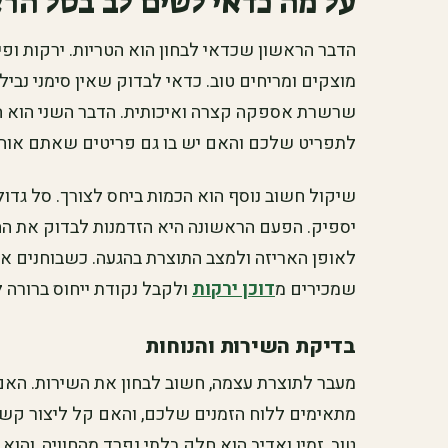
על מה כדאי לשים לב בסל הר
הדבר הראשון שכדאי לבחון הוא הטריות. ירקות ופי
מוצקים ומריחים טוב. כדאי לבדוק שאין סימני נבילה
שרשרת אספקה קצרה ואיכותית. הדבר השני הוא ה
לתפריט שלכם והאם יש בו גם פריטים שאתם אוהב
שיקול חשוב נוסף הוא הכמות ביחס לצורך. סל גדול 
יספיק. הפעם הראשונה היא הזדמנות לבדוק את ההת
לאופן האריזה ולמצב התוצרת בהגעה. כשבוחנים את
שמכירים מ
דוכן ירקות
ולקבל נקודת ייחוס ברורה 
בדיקת השירות והנוחות
מעבר לתוצרת עצמה, חשוב לבחון את השירות. האם
מתאימים ללוח הזמנים שלכם, והאם קל ליצור קש
טוב, זמין ואדיב הוא חלק בלתי נפרד מהחוויה, והו