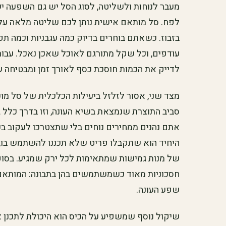
מעבר לנוחות ולשליטה, לסוג הסל יש גם השפעה י
לפח. סל מותאם אישית נותן לכם שליטה מלאה על הכ
בזבוז. כשאתם בוחרים בדיוק כמה עגבניות וכמה ת
עודפים, וכל שקל מתורגם לאוכל שאכן נאכל. עבור 
לדייק את הכמות חוסכת כסף לאורך זמן ומבטיחה 
מצד שני, אסור לזלזל ביעילות הכלכלית של סל מוכ
סביב התוצרת שנמצאת בשיא העונה, וזו בדרך כלל גם
אתם נהנים ממחירים נוחים בלי שתצטרכו לעקוב בע
היחיד הוא שתקבלו פריט שלא תכננו להשתמש בו, 
של מנות גמישות שמתאימות לכל ירק שמגיע. בסופו
חסכוניות מאוד כשמשתמשים בהן בתבונה: המותאם ד
שפע העונה.
שיקול נוסף שמשפיע על הכיס הוא היכולת לתכנן א