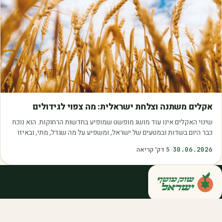
מאמרים
אקלים משתנה וצלחת ישראלית: מה צפוי לגידולים
שינוי האקלים אינו עוד מושג מופשט שמופיע בחדשות הרחוקות. הוא נוכח
כבר היום בשדות ובמטעים של ישראל, ומשפיע על מה שגדל, מתי, ובאיזו
איכות. עליית הטמפרטורות,…
30.06.2026
·
5
דק׳ קריאה
קנייה ישירה מחקלאי ישראל — סלסלות,