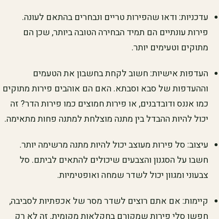
עדכניות: ודאו שהפירות טריים ונבחרים בהתאם לעונה.
פירות עונתיים הם תמיד הבחירה הטובה ביותר, שכן הם
מתוקים וטעימים יותר.
העדפות אישיות: חשוב לקחת בחשבון את הטעמים
וההעדפות של סבא וסבתא. האם הם אוהבים פירות מתוקים
כמו אננס ודובדבנים, או פירות חמוצים כמו פירות הדר? זה
יכול להיות ההבדל בין מתנה מוצלחת למתנה פחות מתאימה.
עיצוב: סל פירות מעוצב יכול להיות מתנה מרשימה יותר.
חשבו על הסגנון והצבעים שיכולים להתאים לביתם. סל
צבעוני ומגוון יכול לשדר שמחה ואופטימיות.
קיימות: אם אתם רוצים לשדר מסר של אכפתיות לסביבה,
חפשו סלי פירות שמקורם בחקלאות מקומית. זה לא רק