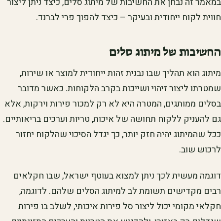
במאמר זה נבחן את החשיבות של מיתוג סלים, כיצד ניתן ליצור
חווית לקוח ייחודית ובעיקר – כיצד להפוך פרי לברנד.
החשיבות של מיתוג סלים
מיתוג הוא תהליך שבו נבנית זהות ייחודית למוצר או שירות,
שמטרתו ליצור זיהוי ושייכות בקרב הלקוחות. כאשר מדובר
בסלים ממותגים, המטרה היא לא רק למכור פירות וירקות, אלא
גם להעניק ללקוח תחושה של איכות, טריות וערכים בריאותיים.
ככל שהמיתוג יהיה חזק יותר, כך יגדל הסיכוי שהלקוח יחזור
לרכוש שוב.
דוגמה מעשית לכך ניתן למצוא בעוטף ישראל, שבו חקלאים
רבים מקדישים תשומת לב למיתוג הסלים שלהם. לדוגמה,
חקלאי מקומי יכול ליצור סל פירות איכותי, לשלב בו פירות