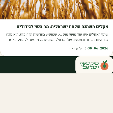
מאמרים
אקלים משתנה וצלחת ישראלית: מה צפוי לגידולים
שינוי האקלים אינו עוד מושג מופשט שמופיע בחדשות הרחוקות. הוא נוכח
כבר היום בשדות ובמטעים של ישראל, ומשפיע על מה שגדל, מתי, ובאיזו
איכות. עליית הטמפרטורות,…
30.06.2026
·
5
דק׳ קריאה
קנייה ישירה מחקלאי ישראל — סלסלות,
דוכנים ואספקה שוטפת לחברות ולארגונים.
מהשדה אליכם, במחיר הוגן.
058-788-5771
support@salkniyot.co.il