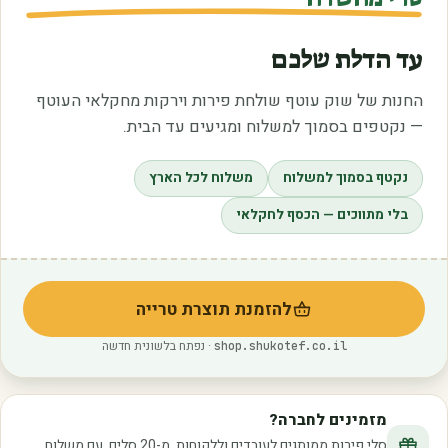
עד הדלת שלכם
החנות של שוק עוטף שולחת פירות וירקות מחקלאי העוטף
— נקטפים בסמוך למשלוח ומגיעים עד הבית.
נקטף בסמוך למשלוח
משלוח לכל הארץ
בלי מתווכים — הכסף לחקלאי
להזמנת תוצרת טרייה
(נפתח בלשונית חדשה)
· נפתח בלשונית חדשה
shop.shukotef.co.il
מזמינים לחברה?
סלי פירות ממותגים לעובדים וללקוחות, מ-20 סלים, עם משלוח