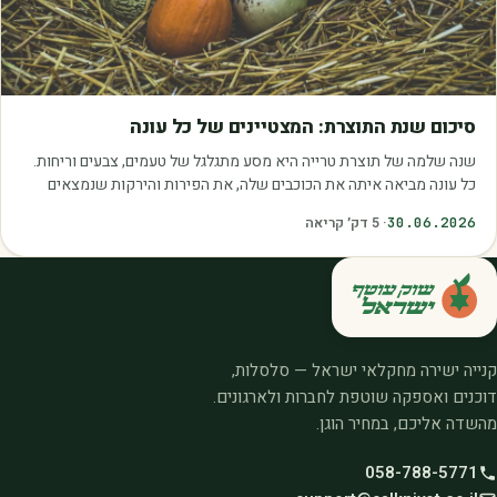
מאמרים
סיכום שנת התוצרת: המצטיינים של כל עונה
שנה שלמה של תוצרת טרייה היא מסע מתגלגל של טעמים, צבעים וריחות.
כל עונה מביאה איתה את הכוכבים שלה, את הפירות והירקות שנמצאים
בשיא הבשלות, האיכות והכדאיות.…
30.06.2026
·
5
דק׳ קריאה
קנייה ישירה מחקלאי ישראל — סלסלות,
דוכנים ואספקה שוטפת לחברות ולארגונים.
מהשדה אליכם, במחיר הוגן.
058-788-5771