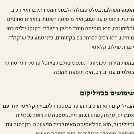
הנענע משולבת בסלט טבולה הלבנוני המסורתי, בו היא רכיב
מרכזי. בחומוס עם נענע, היא מוסיפה רעננות. במיצים סחוטים
ובלימונדה, היא מוסיפה מימד מרענן במיוחד. בקוקטיילים כמו
מוחיטו, היא רכיב הכרחי. גם בקינוחים, פיני נענע על שוקולד
יוצרת שילוב קלאסי.
במנות מזרח תיכוניות, הנענע משולבת באוכל פרסי, יווני וטורקי.
בסלטים עם יוגורט, היא תוספת אהובה.
שימושים בבזיליקום
הבזיליקום הוא הרכיב המרכזי בפסטו הג'נובזי הקלאסי, יחד עם
צנוברים, פרמזן, שום ושמן זית. בפסטה עם רוטב עגבניות
ובזיליקום, היא הקלאסיקה האיטלקית הפשוטה. בקרסזה עם
עגבניות, מוצרלה ובזיליקום, מנת פתיחה מצוינת.