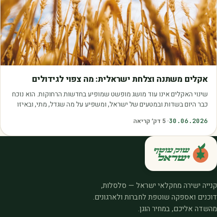
מאמרים
אקלים משתנה וצלחת ישראלית: מה צפוי לגידולים
שינוי האקלים אינו עוד מושג מופשט שמופיע בחדשות הרחוקות. הוא נוכח
כבר היום בשדות ובמטעים של ישראל, ומשפיע על מה שגדל, מתי, ובאיזו
איכות. עליית הטמפרטורות,…
30.06.2026
·
5
דק׳ קריאה
קנייה ישירה מחקלאי ישראל — סלסלות,
דוכנים ואספקה שוטפת לחברות ולארגונים.
מהשדה אליכם, במחיר הוגן.