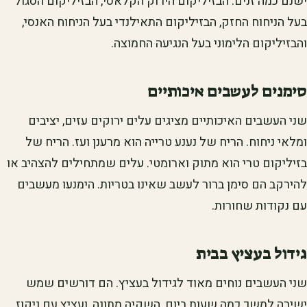
ישנם כמה זנים. הבזיליקום הירוק הקלאסי, הבזיליקום הסגול
בעל הניחוח החזק, הבזיליקום התאילנדי בעל הניחוח האנסי,
והבזיליקום הלימוני בעל הנגיעה החמוצה.
סימנים לעשבים איכותיים
שני העשבים האיכותיים מציגים עלים ירוקים עזים, יציבים
ומלאי ניחוח. הריח של נענע טרייה הוא מרענן ועז. הריח של
בזיליקום טרי הוא מתוק וארומטי. עלים שמתחילים להצהיב או
להירקב הם סימן ברור לעשב שאינו בטריות. הימנעו מעשבים
עם נקודות שחורות.
גידול בעציץ בבית
שני העשבים נוחים מאוד לגידול בעציץ. הם דורשים שמש
ישירה למשך כמה שעות ביום, השקיה מתונה, ועציץ עם ניקוז