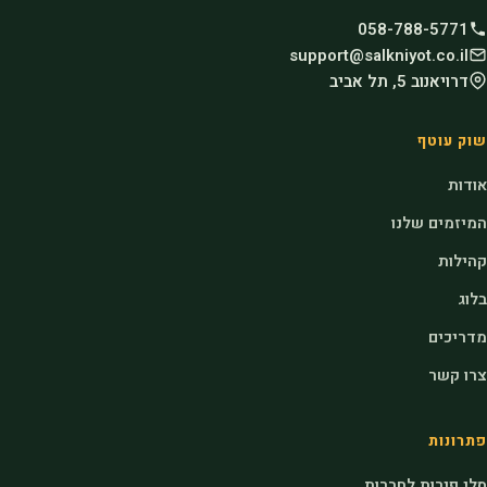
058-788-5771
support@salkniyot.co.il
דרויאנוב 5, תל אביב
שוק עוטף
אודות
המיזמים שלנו
קהילות
בלוג
מדריכים
צרו קשר
פתרונות
סלי פירות לחברות