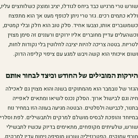
שורש טרי מרגיש כבד ביחס לגודלו, יציב ומוצק כשלוחצים עליו,
וללא כתמים רכים. גזר טרי ניתן לכופף מעט אך הוא מתפצח
כשמשברים אותו, וצבעו אחיד. סלק טוב הוא חלק ובלי קמטים,
וכשהעלים עדיין מחוברים אליו ירוקים ורעננים זה סימן מצוין
לטריות. בטטה צריכה להיות יציבה לחלוטין בלי נקודות לחות,
ושום איכותי הוא קשה ויבש למגע עם ציפוי קליפה הדוק.
הירקות המובילים של החודש וכיצד לבחור אותם
הגזר של נובמבר הוא מהמתוקים בשנה והוא מצוין גם לאכילה
חיה וגם לבישול ארוך. הסלק נכנס לשיאו ומתאים לאפייה
בתנור, לכבישה ולסלטים. הבטטה מגיעה בעונה הזו במחיר נוח
במיוחד והופכת לבסיס מושלם למרקים ולתבשילים. לפת וסלרי
שורש, שלעיתים מקופחים, מתאימים בדיוק עכשיו לתבשילי
חורף עמוקים. הפטרוזיליה שורש מוסיפה ניחוח עדין למרקים,