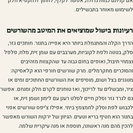
אם קניתם כמות גדולה, אפשר לקלף, לחתוך ולהקפיא חלק
לשימוש מאוחר בתבשילים.
רעיונות בישול שמוציאים את המיטב מהשורשים
הדרך הקלה והמתגמלת ביותר היא אפייה בתנור. חותכים גזר,
סלק, בטטה ולפת לקוביות, מערבבים עם שמן זית, מלח, פלפל
וצמחי תיבול, ואופים בחום גבוה עד שהקצוות מזהיבים
והסוכרים מתקרמלים. מרק שורשים חורפי הוא קלאסיקה:
מטגנים בצל ושום, מוסיפים את השורשים החתוכים ומים או
ציר, ומבשלים עד לריכוך, ואז טוחנים לקרם חלק ומנחם. אפשר
גם לגרד גזר וסלק חיים לסלט רענן עם לימון ושמן זית, או
לכבוש לפת וסלק לחמצמץ ביתי. אפילו צ׳יפס שורשים אפוי
בתנור הוא חטיף בריא וטעים. הגיוון של ירקות השורש מאפשר
להכין מהם מנה ראשונה, תוספת או מנה עיקרית שלמה.