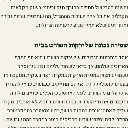
והשום הטרי של תחילת החורף חזק וריחני. בשוק חקלאים
מקבלים את כל אלה ישירות מהמגדל, מה שמבטיח טריות גבוהה
ומגוון זנים שלא תמיד מגיע לרשתות הגדולות.
שמירה נכונה של ירקות השורש בבית
אחד היתרונות הגדולים של ירקות השורש הוא חיי המדף
הארוכים שלהם, אך כדאי לשמור עליהם נכון. גזר וסלק
נשמרים מצוין במגירת הירקות במקרר, רצוי בשקית מנוקבת או
בעטיפת מטלית לחה, ואז הם מחזיקים שבועות. כדאי להפריד
את העלים מהשורש לפני האחסון, כי העלים שואבים לחות
ומקצרים את חיי השורש. בטטה ושום דווקא לא אוהבים מקרר,
ועדיף לאחסן אותם במקום חשוך, יבש ומאוורר בטמפרטורת
החדר. לפת וסלרי שורש מחזיקים היטב במקרר כמה שבועות.