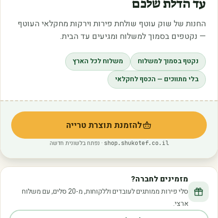
עד הדלת שלכם
החנות של שוק עוטף שולחת פירות וירקות מחקלאי העוטף
— נקטפים בסמוך למשלוח ומגיעים עד הבית.
נקטף בסמוך למשלוח
משלוח לכל הארץ
בלי מתווכים — הכסף לחקלאי
להזמנת תוצרת טרייה
(נפתח בלשונית חדשה)
· נפתח בלשונית חדשה
shop.shukotef.co.il
מזמינים לחברה?
סלי פירות ממותגים לעובדים וללקוחות, מ-20 סלים, עם משלוח
ארצי.