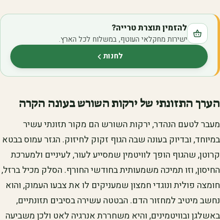
להזמין תוצרת טרייה?
ישירות מחקלאי העוטף, במשלוח לכל הארץ.
לחנות
(נפתח בלשונית חדשה)
הערך התזונתי של ירקות השורש בעונה הקרה
מעבר לטעם הנהדר, ירקות השורש הם מקור תזונתי עשיר
במיוחד, ובדיוק בעונה שבה הגוף זקוק לחיזוק. הגזר עמוס בבטא
קרוטן, שהגוף הופך לוויטמין שמסייע לעור, לעיניים ולמערכת
החיסון, וזו תמיכה משמעותית בחודשי החורף. הסלק מכיל ברזל,
חומצה פולית ונוגדי חמצון שמעניקים לו את צבעו העמוק, והוא
נחשב מיטיב למחזור הדם. הבטטה עשירה בסיבים תזונתיים,
באשלגן ובוויטמינים, והיא משחררת אנרגיה לאט ולכן משביעה