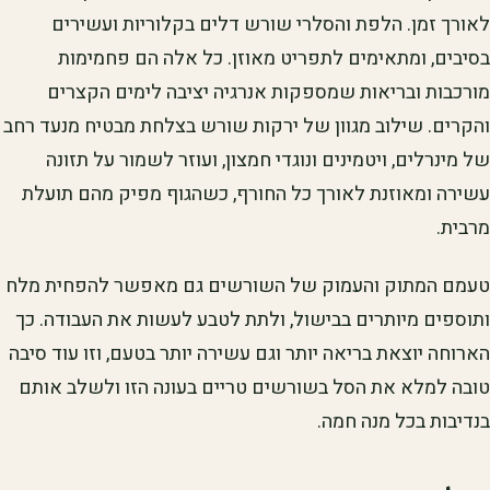
לאורך זמן. הלפת והסלרי שורש דלים בקלוריות ועשירים
בסיבים, ומתאימים לתפריט מאוזן. כל אלה הם פחמימות
מורכבות ובריאות שמספקות אנרגיה יציבה לימים הקצרים
והקרים. שילוב מגוון של ירקות שורש בצלחת מבטיח מנעד רחב
של מינרלים, ויטמינים ונוגדי חמצון, ועוזר לשמור על תזונה
עשירה ומאוזנת לאורך כל החורף, כשהגוף מפיק מהם תועלת
מרבית.
טעמם המתוק והעמוק של השורשים גם מאפשר להפחית מלח
ותוספים מיותרים בבישול, ולתת לטבע לעשות את העבודה. כך
הארוחה יוצאת בריאה יותר וגם עשירה יותר בטעם, וזו עוד סיבה
טובה למלא את הסל בשורשים טריים בעונה הזו ולשלב אותם
בנדיבות בכל מנה חמה.