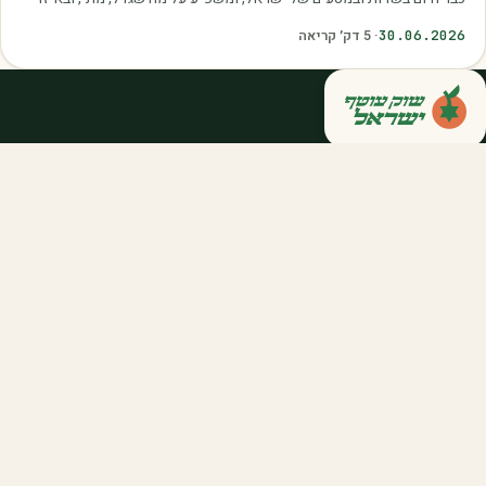
איכות. עליית הטמפרטורות,…
30.06.2026
·
5
דק׳ קריאה
קנייה ישירה מחקלאי ישראל — סלסלות,
דוכנים ואספקה שוטפת לחברות ולארגונים.
מהשדה אליכם, במחיר הוגן.
058-788-5771
support@salkniyot.co.il
דרויאנוב 5, תל אביב
שוק עוטף
אודות
המיזמים שלנו