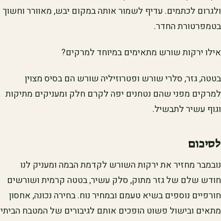
ולגרום לכתמים. עדיף לשמור אותה במקום יבש, מאוורר וחשוך
בטמפרטורת החדר.
אילו ירקות שורש מתאימים במיוחד למרקים?
בטטה, גזר, סלרי שורש ופטרוזיליה שורש הם בסיס מצוין
למרקים מפני שהם נטחנים יפה לקרם חלק ומעניקים מתיקות
וגוף עשיר לתבשיל.
לסיכום
נובמבר מחזיר את ירקות השורש לקדמת הבמה ומעניק לנו
חודש שלם של גזר מתוק, סלק עשיר, בטטה קרמית ושורשים
חורפיים נוספים בשיא טעמם ובמחיר נוח. בחירה נכונה, אחסון
מתאים ובישול פשוט הופכים אותם לגיבורים של המטבח הביתי