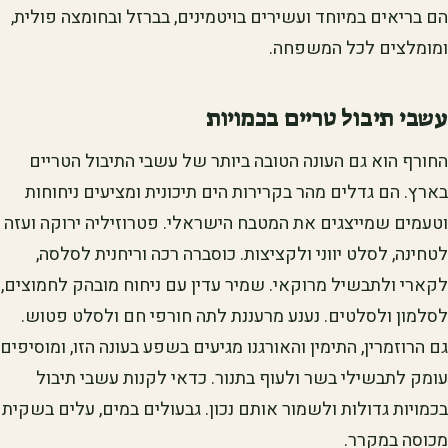
הם בריאים במיוחד ועשירים בויטמינים, בברזל ובחומצה פולית,
ומומלצים לכל המשפחה.
עשבי תיבול טריים בכמויות
החורף הוא גם העונה הטובה ביותר של עשבי התיבול הטריים
בארץ. הם גדלים מהר בקרירות הים תיכונית ומציעים ניחוחות
וטעמים שמייצגים את המטבח הישראלי. פטרוזיליה ירוקה ועזה
לטחינה, לסלט יווני ולקציצות. כוסברה רכה וריחנית לסלסה,
לקארי ולתבשיל מרוקאי. שמיר עדין עם ניחוח מובהק לחמוצים,
לסלמון ולסלטים. נענע מרעננת לתה חורפי חם ולסלט פטוש.
גם הרוזמרין, התימין והאורגנו מגיעים בשפע בעונה הזו, ומוסיפים
עומק לתבשילי בשר ולעוף בתנור. כדאי לקנות עשבי תיבול
בכמויות גדולות ולשמור אותם נכון. גבעולים במים, עלים בשקית
מכוסה במקרר.