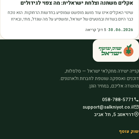
אקלים משתנה וצלחת ישראלית: מה צפוי לגידולים
שינוי האקלים אינו עוד מושג מופשט שמופיע בחדשות הרחוקות. הוא נוכח
כבר היום בשדות ובמטעים של ישראל, ומשפיע על מה שגדל, מתי, ובאיזו
איכות. עליית הטמפרטורות,…
30.06.2026
·
5
דק׳ קריאה
קנייה ישירה מחקלאי ישראל — סלסלות,
דוכנים ואספקה שוטפת לחברות ולארגונים.
מהשדה אליכם, במחיר הוגן.
058-788-5771
support@salkniyot.co.il
דרויאנוב 5, תל אביב
שוק עוטף