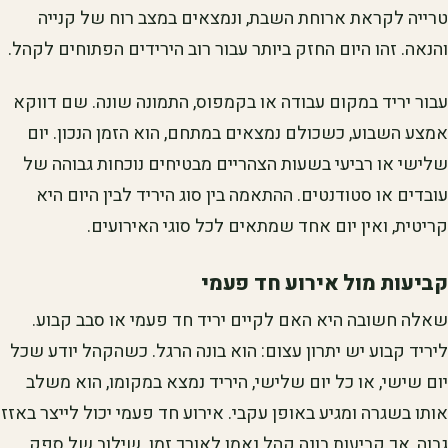
טרייה לקראת ארוחת השבת, ונמצאים במצב רוח של קנייה
והנאה. זהו היום החזק ביותר עבור רוב הירידים הפתוחים לקהל.
עבור יריד במקום עבודה או בקמפוס, התמונה שונה. שם דווקא
אמצע השבוע, כשכולם נמצאים במתחם, הוא הזמן הנכון. יום
שלישי או רביעי בשעות הצהריים מבטיחים נוכחות גבוהה של
עובדים או סטודנטים. ההתאמה בין סוג היריד לבין היום היא
קריטית, ואין יום אחד שמתאים לכל סוגי האירועים.
קביעות מול אירוע חד פעמי
שאלה חשובה היא האם לקיים יריד חד פעמי או סבב קבוע.
ליריד קבוע יש יתרון עצום: הוא בונה הרגל. כשהקהל יודע שכל
יום שישי, או כל יום שלישי, היריד נמצא במקומו, הוא משלב
אותו בשגרה ומגיע באופן עקבי. אירוע חד פעמי יכול לייצר באזז
גבוה, אך קביעות בונה קהל נאמן לאורך זמן. שילוב של ספק