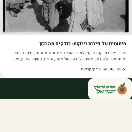
מאמרים
מיתוסים על פירות וירקות: בודקים מה נכון
סביב פירות וירקות נרקמו לאורך השנים אינספור אמונות, עצות סבתא
ומיתוסים. חלקם מבוססים על גרעין של אמת, אחרים פשוט שגויים, ויש
כאלה שמובילים אותנו לזרוק…
30.06.2026
·
5
דק׳ קריאה
קנייה ישירה מחקלאי ישראל — סלסלות,
דוכנים ואספקה שוטפת לחברות ולארגונים.
מהשדה אליכם, במחיר הוגן.