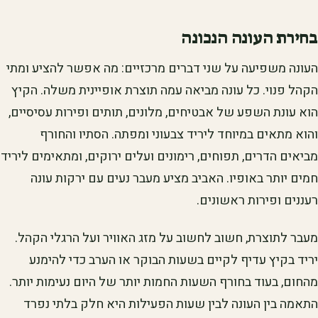
בחירת העונה הנכונה
העונה משפיעה על שני דברים מרכזיים: מה אפשר להציע ומתי
הקהל פנוי. כל עונה מביאה עמה תוצרת אופיינית משלה. הקיץ
הוא עונת השפע של אבטיחים, מלונים, תותים ופירות עסיסיים,
והוא מתאים במיוחד ליריד צבעוני ומפתה. הסתיו והחורף
מביאים הדרים, תפוחים, רימונים ועלים ירוקים, ומתאימים ליריד
חמים יותר באופיו. האביב מציע מעבר נעים עם ירקות עונה
רעננים ופירות ראשונים.
מעבר לתוצרת, חשוב לחשוב על מזג האוויר ועל הרגלי הקהל.
יריד בקיץ עדיף לקיים בשעות הבוקר או הערב כדי להימנע
מהחום, בעוד בחורף השעות החמות יותר של היום נעימות יותר.
התאמה בין העונה לבין שעות הפעילות היא חלק בלתי נפרד