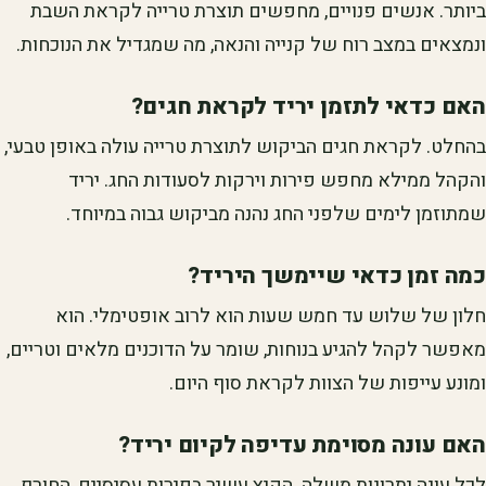
ביותר. אנשים פנויים, מחפשים תוצרת טרייה לקראת השבת
ונמצאים במצב רוח של קנייה והנאה, מה שמגדיל את הנוכחות.
האם כדאי לתזמן יריד לקראת חגים?
בהחלט. לקראת חגים הביקוש לתוצרת טרייה עולה באופן טבעי,
והקהל ממילא מחפש פירות וירקות לסעודות החג. יריד
שמתוזמן לימים שלפני החג נהנה מביקוש גבוה במיוחד.
כמה זמן כדאי שיימשך היריד?
חלון של שלוש עד חמש שעות הוא לרוב אופטימלי. הוא
מאפשר לקהל להגיע בנוחות, שומר על הדוכנים מלאים וטריים,
ומונע עייפות של הצוות לקראת סוף היום.
האם עונה מסוימת עדיפה לקיום יריד?
לכל עונה יתרונות משלה. הקיץ עשיר בפירות עסיסיים, החורף