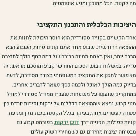
מה לקנות. הכל מתוכנן ומגיע אוטומטית.
היציבות הכלכלית והתכנון התקציבי
אחד הקשיים בקנייה ספורדית הוא חוסר היכולת לחזות את
ההוצאה החודשית. שבוע אחד אתם קונים פחות, השבוע הבא
הרבה יותר, ואין באמת תמונה ברורה של כמה כסף הולך לתוצרת
טרייה. במשלוח קבוע, הסכום החודשי קבוע ומוסכם מראש. זה
מאפשר לתכנן את התקציב המשפחתי בצורה מסודרת, לדעת
בדיוק כמה הולך לאוכל ולכמה כסף נשאר לדברים אחרים.
במחקרים שנעשו על משפחות שעברו ממודל ספורדי למודל
מנוי קבוע, נמצא שההוצאה הכללית על ירקות ופירות יורדת בין
עשרה לעשרים אחוז, בעיקר בגלל הקטנת בזבוז מזון ומניעת
קניות כפולות. הקנייה דרך
דוכן ירקות
בפורמט קבוע גם
מבטיחה יציבות מחירים גם כשמחירי השוק עולים.