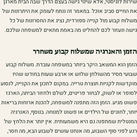
שירות לוגיסטי, אלא שינוי גישה בעצם הדרך שבה הבית מארגן
את החיים סביב אוכל. במאמר זה ננתח לעומק את היתרונות של
משלוח קבוע מול קנייה ספורדית, נציג את החסרונות של כל
גישה ונעזור לכם להחליט מה באמת מתאים למשפחה שלכם.
הזמן והאנרגיה שמשלוח קבוע משחרר
הזמן הוא המשאב היקר ביותר במשפחה עובדת. משלוח קבוע
שבועי מסיר מהשולחן שלוש או ארבע שעות בחודש שהיו
מוקדשות לקניות תוצרת טרייה. במקום לתכנן את הקנייה, לנסוע
לסופר או לשוק, לבחור פריטים, לשלם ולחזור הביתה, הארגז
פשוט מגיע. הזמן הזה מתפנה למשפחה, להכנת ארוחות בריאות
יותר, לחוגים של הילדים או פשוט למנוחה. בנוסף, האנרגיה
המנטלית שמתפנה גם היא משמעותית. אין יותר את הלחץ של
רגע לפני סוף השבוע, מה אנחנו עושים לשבוע הבא, מה חסר,