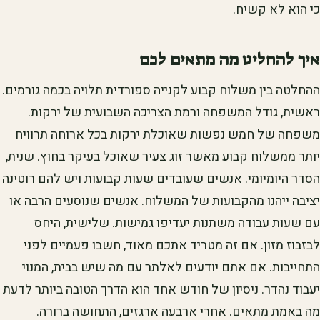
כי הוא לא קשיח.
איך להחליט מה מתאים לכם
ההחלטה בין משלוח קבוע לקנייה ספורדית תלויה בכמה גורמים.
ראשית, גודל המשפחה ורמת הצריכה השבועית של ירקות.
משפחה של חמש נפשות שאוכלת ירקות בכל ארוחה תרוויח
יותר ממשלוח קבוע מאשר זוג צעיר שאוכל בעיקר בחוץ. שנית,
הסדר היומיומי. אנשים שעובדים שעות קבועות ויש להם רוטינה
יציבה ייהנו מהקבועות של המשלוח. אנשים שנוסעים הרבה או
עם שעות עבודה משתנות יעדיפו גמישות. שלישית, היחס
לבזבוז מזון. אם זה מטריד אתכם מאוד, חשבו פעמיים לפני
התחייבות. אם אתם יודעים לאלתר עם מה שיש בבית, המנוי
יעבוד נהדר. ניסיון של חודש אחד הוא הדרך הטובה ביותר לדעת
מה באמת מתאים. אחרי ארבעה ארגזים, התחושה ברורה.