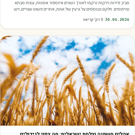
סביב פירות וירקות נרקמו לאורך השנים אינספור אמונות, עצות סבתא
ומיתוסים. חלקם מבוססים על גרעין של אמת, אחרים פשוט שגויים, ויש
כאלה שמובילים אותנו לזרוק…
30.06.2026
·
5
דק׳ קריאה
מאמרים
אקלים משתנה וצלחת ישראלית: מה צפוי לגידולים