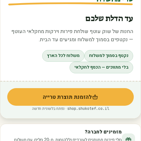
עד הדלת שלכם
החנות של שוק עוטף שולחת פירות וירקות מחקלאי העוטף
— נקטפים בסמוך למשלוח ומגיעים עד הבית.
נקטף בסמוך למשלוח
משלוח לכל הארץ
בלי מתווכים — הכסף לחקלאי
להזמנת תוצרת טרייה
(נפתח בלשונית חדשה)
· נפתח בלשונית חדשה
shop.shukotef.co.il
מזמינים לחברה?
סלי פירות ממותגים לעובדים וללקוחות, מ-20 סלים, עם משלוח