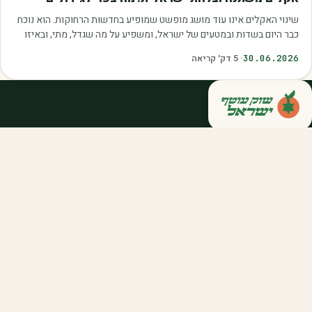
שינוי האקלים אינו עוד מושג מופשט שמופיע בחדשות הרחוקות. הוא נוכח
כבר היום בשדות ובמטעים של ישראל, ומשפיע על מה שגדל, מתי, ובאיזו
איכות. עליית הטמפרטורות,…
30.06.2026
·
5
דק׳ קריאה
קנייה ישירה מחקלאי ישראל — סלסלות,
דוכנים ואספקה שוטפת לחברות ולארגונים.
מהשדה אליכם, במחיר הוגן.
058-788-5771
support@salkniyot.co.il
דרויאנוב 5, תל אביב
שוק עוטף