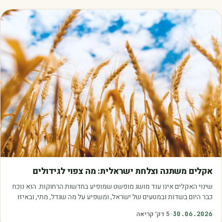
מאמרים
אקלים משתנה וצלחת ישראלית: מה צפוי לגידולים
שינוי האקלים אינו עוד מושג מופשט שמופיע בחדשות הרחוקות. הוא נוכח
כבר היום בשדות ובמטעים של ישראל, ומשפיע על מה שגדל, מתי, ובאיזו
איכות. עליית הטמפרטורות,…
30.06.2026
·
5
דק׳ קריאה