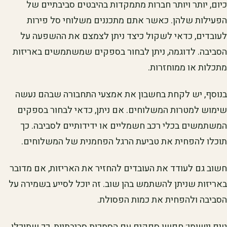
כיום, יותר ויותר חברות מתמקדות בהיבטים סביבתיים של
הפעילות שלהן. כאשר אתם מתכננים משלוחי סל פירות
לעובדים, כדאי לשקול כיצד ניתן לצמצם את ההשפעה על
הסביבה. לדוגמה, ניתן לבחור בספקים שמשתמשים באריזות
מתכלות או ממוחזרות.
בנוסף, יש לקחת בחשבון את אמצעי התחבורה שבהם נעשה
שימוש למטרות המשלוחים. אם ניתן, כדאי לבחור בספקים
המשתמשים בכלי רכב חשמליים או ידידותיים לסביבה. כך
תוכלו להפחית את טביעת הרגל הפחמנית של המשלוחים.
חשוב גם לעודד את העובדים להחזיר את האריזות, אם מדובר
באריזות שניתן להשתמש בהן שוב. זה יוכל לסייע בשמירה על
הסביבה ולהפחית את כמות הפסולת.
טיפ יישומי: חפשו ספקים עם הסמכות סביבתיות, כך שתוכלו