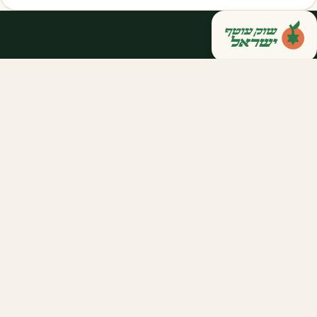
קנייה ישירה מחקלאי ישראל — סלסלות,
דוכנים ואספקה שוטפת לחברות ולארגונים.
מהשדה אליכם, במחיר הוגן.
058-788-5771
support@salkniyot.co.il
דרויאנוב 5, תל אביב
שוק עוטף
אודות
המיזמים שלנו
קהילות