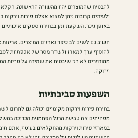
להבטיח שהמוצרים יהיו מהשורה הראשונה. חקלאים 
ולעיתים קרובות ניתן למצוא אצלם פירות וירקות ב
באופן ניכר. השקעת זמן בבחירת ספקים איכותיים יכ
חשוב גם לשים לב כיצד נארזים המוצרים. אריזות אק
להוסיף ערך למארז ולשדר מסר של אכפתיות לסביב
ממוחזרים לא רק שיבטיח את שמירה על טריות המו
וירוקה.
השפעות סביבתיות
בחירת פירות וירקות מקומיים יכולה גם לתרום לש
מפחיתים את טביעת הרגל הפחמנית הכרוכה במשלו
במארזי פירות וירקות מהחקלאים בעוטף, אתם תו
ההשפעה השלילית על הסביבה. זהו לא רק מהלך ברי