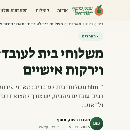
אודות
קהילות
הפתרונות שלנו
בית
בלוג
מאמרים
‫משלוחי בית לעובדים: מארזי פירות ו‬
מאמרים
‫משלוחי בית לעובדי
וירקות אישיים‬
" html משלוחי בית לעובדים: מארזי פי
רבים עובדים מהבית, יש צורך למצוא דרכ
ולדאוג…
מערכת שוק עוטף
שע
15.01.2026
·
5
דק׳ קריאה