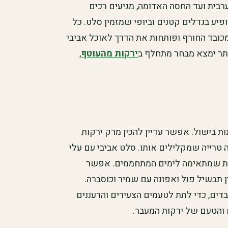
ערבית ועד החסה האדומה, מגיעים רכים
הופיע בגדלים קטנים וביופי שמזמין סלט. כל
ובד החורף ופותחות את הדרך לאוכל אביבי
תר ימצא מבחר מתחלף ב
ירקות מהעוטף
,
ונות בישול. אפשר עדיין להכין מרק ירקות
ה טרייה שמקלילים אותו. סלט אביבי עם עלי
רעננת שמתאימה לימים המתחממים. אפשר
ן תבשיל פול ואפונה עם שמיר וכוסברה.
דים, כדי לתת לטעמים הצעירים והרעננים
 והטעם של ירקות המעבר.