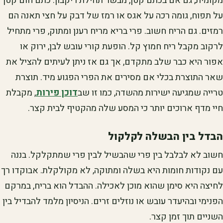
מקומית, גם אם בכתם קטן, מבשר תחילת ריקבון. כתם חום קטן
על תפוח, גומה רכה על אגס או רמז של דבק על חצי תאנה הם
רמזים. גם הריח חשוב. פרי בריא מריח רענן ומתוק, פרי מתחיל
לרקוב מקבל ריח חמוץ קל. הופעת קורי עובש לבן, ירוק או
אפור היא כבר שלב מתקדם, אך גם אז ניתן לעיתים להציל את
שאר התוצרת בכלי אם מסירים את הפרי הפגוע מיד. תוצרת
טרייה שמגיעה ישירות מהשדה, כמו זו שב
דוכן פירות
, מקבלת
חיי מדף ארוכים יותר כי המסע שלה מהקטיף לבית קצר.
הבדל בין הבשלה לקלקול
חשוב לא לבלבל בין פרי שהבשיל לבין פרי שמתקלקל. בננה
עם נקודות חומות היא בשלה ומתוקה, לא מקולקלת. אבוקדו רך
לחיצה היא סימן שהוא מוכן לאכילה. ההבדל הוא בריח, במרקם
הפנימי ובהיעדר עובש או נוזלים זרים. הניסיון מלמד להבדיל בין
השניים תוך זמן קצר.