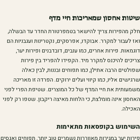
שיטות אחסון שמאריכות חיי מדף
חלק מהפירות צריך להישאר בטמפרטורת החדר עד הבשלה,
ואז לעבור למקרר. אבוקדו, אפרסקים, נקטרינות ועגבניות הם
דוגמאות. פירות אחרים, כמו ענבים, דובדבנים ופירות יער,
צריכים להיכנס למקרר מיד. הקפידו להפריד בין פירות
שפולטים הרבה אתילן, כמו תפוחים ובננות, לבין כאלה
שרגישים אליו, כמו קיווי ועלים ירוקים. הפרדה זו מאריכה
משמעותית את חיי המדף של כל המוצרים. שטיפת הפרי לפני
האחסון אינה מומלצת, כי הלחות מאיצה ריקבון. שטפו רק לפני
האכילה.
השימוש בקופסאות מתאימות
פירות יער במגירות מאווררות נשמרים טוב יותר. תפוחים ואגסים