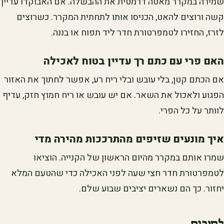
שמירה במקרר מאטה דרמטית את ההבשלה. אם האבוקדו עדיין
קשה ורוצים להאט, הכניסו אותו לתחתית המקרר. כשרוצים
לזרז, החזירו לטמפרטורת חדר ליד תפוח או בננה.
האם פרי עם כתם רך עדיין בטוח לאכילה
אם הכתם קטן, בלי עובש ובלי ריח רע, אפשר לחתוך את האזור
הפגוע ולאכול את השאר. אם יש עובש או ריח חמוץ חזק, עדיף
לוותר על כל הפרי.
איך מונעים שזיפים מהתרככות מהירה מדי
שמרו אותם במקרר מהיום הראשון של הקנייה. הוציאו
לטמפרטורת חדר חצי שעה לפני האכילה כדי שהטעם המלא
יחזור. כך הם נשארים יציבים שבוע שלם.
לסיכום