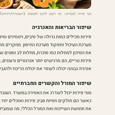
מנוי פירות לעובדים: מה חשוב לרכש ולכספים (חשבוניות/דיווחים/
שיפור הבריאות והאנרגיה
פירות מכילים כמות גדולה של סיבים, ויטמינים ומי
מערכת העיכול ותפקוד מערכת החיסון. מחקרים מרא
את הסיכון למחלות כמו סוכרת, מחלות לב וסוגים 
פירות טריים, הם מרגישים יותר אנרגטיים ורעננים,
אנרגיה גבוהה יכולה לשפר את יכולת הריכוז ולהגב
שיפור המורל והקשרים החברתיים
מנוי פירות יכול לשדרג את האווירה במשרד. העובדי
כאשר הם חולקים חוויות סביב פירות ואוכלים יחד. ח
את תחושת השייכות ואת המורל הכללי, מה שמוביל