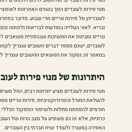
מנוי פירות לעובדים: מה חשוב לרכש ולכספים לפנ
מנוי פירות לעובדים הפך בשנים האחרונות לאופציה
לעובדיהן סל פירות טריים מדי שבוע. מדובר בפתרון
ובריא. לאור העלייה במודעות לבריאות ולתזונה נכונ
טריים ומבינות את החשיבות שבהפניית משאבים לתח
לעובדים, ישנם מספר דברים חשובים שצריך לקחת 
במאמר זה, נסקור את הנושאים החשובים שצריך לד
היתרונות של מנוי פירות לעוב
מנוי פירות לעובדים מציע יתרונות רבים, החל משי
להעלאת המורל והפרודוקטיביות. פירות טריים מספקי
תורמים להפחתת מחלות ולשיפור התפקוד הכללי. 
כרוניות, אלא זה גם משפיע על מצב הרוח של העובד
האווירה במשרד ולעודד שיח חברתי בין העובדים.