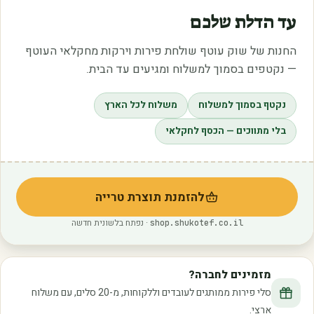
עד הדלת שלכם
החנות של שוק עוטף שולחת פירות וירקות מחקלאי העוטף
— נקטפים בסמוך למשלוח ומגיעים עד הבית.
נקטף בסמוך למשלוח
משלוח לכל הארץ
בלי מתווכים — הכסף לחקלאי
להזמנת תוצרת טרייה
(נפתח בלשונית חדשה)
· נפתח בלשונית חדשה
shop.shukotef.co.il
מזמינים לחברה?
סלי פירות ממותגים לעובדים וללקוחות, מ-20 סלים, עם משלוח
ארצי.