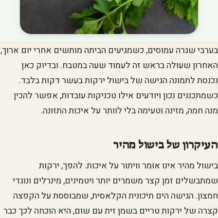
בערבי שגרה עמוסים, כשמגיעים הביתה מותשים אחרי יום ארוך,
האחרון שעולה בראש זה לעמוד שעה במטבח. ובדיוק כאן
נכנסת לתמונה הגישה של בישול ירקות בעשר דקות בלבד.
כשמתכננים נכון ויודעים אילו טכניקות עובדות, אפשר להכין
מנה חמה, מזינה וטעימה בלי לוותר על איכות התזונה.
העיקרון של בישול מהיר
בישול מהיר אינו אומר וויתור על איכות. להפך, ירקות
שמתבשלים זמן קצר משמרים יותר ויטמינים, מינרלים ונוגדי
חמצון. הגישה הים תיכונית הקלאסית, שמבוססת על הקפצה
קצרה של ירקות טריים בשמן זית עם שום, היא הוכחה לכך כבר