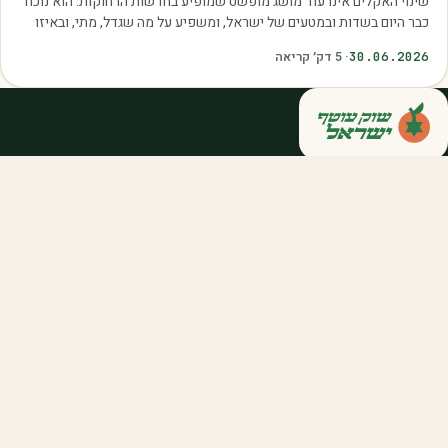
שינוי האקלים אינו עוד מושג מופשט שמופיע בחדשות הרחוקות. הוא נוכח
כבר היום בשדות ובמטעים של ישראל, ומשפיע על מה שגדל, מתי, ובאיזו
איכות. עליית הטמפרטורות,…
30.06.2026
·
5
דק׳ קריאה
קנייה ישירה מחקלאי ישראל — סלסלות,
דוכנים ואספקה שוטפת לחברות ולארגונים.
מהשדה אליכם, במחיר הוגן.
058-788-5771
support@salkniyot.co.il
דרויאנוב 5, תל אביב
שוק עוטף
אודות