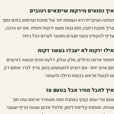
איך נמנעים מירקות שיוצאים רטובים
הסיבה העיקרית היא העמסת יתר של מחבת ושימוש בחום נמוך.
צריך מחבת רחבה, חום גבוה ומעט ירקות יחסית. אם יש הרבה,
עדיף להקפיץ בשני סבבים מאשר לערום הכל ביחד.
אילו ירקות לא יעבדו בעשר דקות
תפוחי אדמה גדולים, סלק שלם, דלעת חורף ובטטה דורשים
זמן ארוך יותר. אם רוצים להשתמש בהם, צריך לגרר אותם דק
או לבשל מראש בכמות גדולה ולשמור.
איך לתבל מהיר אבל בטעם עז
שום טרי שום קצוץ במחבת חמה משחרר ארומה עזה תוך
שניות. תוספת קליפת לימון, פלפל אדום שטוח חריף ועשבי