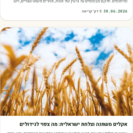
ומיתוסים. חלקם מבוססים על גרעין של אמת, אחרים פשוט שגויים, ויש
כאלה שמובילים אותנו לזרוק…
30.06.2026
·
5
דק׳ קריאה
מאמרים
אקלים משתנה וצלחת ישראלית: מה צפוי לגידולים