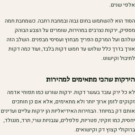
אלפי שנים.
הסוד הוא להשתמש בחום גבוה ובמחבת רחבה. כשמחבת חמה
מספיק, ירקות נצרבים במהירות, שומרים על הצבע הבוהק
שלהם ועל המרקם הפריך מבחוץ ועסיסי מבפנים. השלב הזה
אורך בדרך כלל שלוש עד חמש דקות בלבד, ועוד כמה דקות
לתיבול וקישוט.
הירקות שהכי מתאימים למהירות
לא כל ירק עובד בעשר דקות. ירקות שורש כמו תפוחי אדמה
זקוקים לזמן ארוך יותר ולא מתאימים, אלא אם כן חותכים
אותם דק במיוחד. הבחירות האידיאליות הן ירקות עליים ועדינים
יחסית, כמו זוקיני, פטריות, פלפלים, עגבניות שרי, תרד, מנגולד,
ברוקולי קצוץ דק וקישואים.