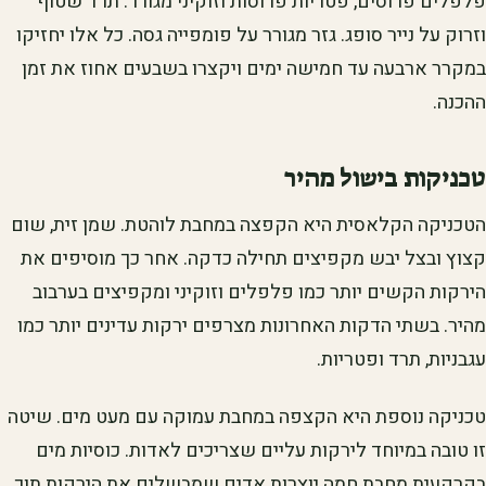
פלפלים פרוסים, פטריות פרוסות וזוקיני מגורר. תרד שטוף
וזרוק על נייר סופג. גזר מגורר על פומפייה גסה. כל אלו יחזיקו
במקרר ארבעה עד חמישה ימים ויקצרו בשבעים אחוז את זמן
ההכנה.
טכניקות בישול מהיר
הטכניקה הקלאסית היא הקפצה במחבת לוהטת. שמן זית, שום
קצוץ ובצל יבש מקפיצים תחילה כדקה. אחר כך מוסיפים את
הירקות הקשים יותר כמו פלפלים וזוקיני ומקפיצים בערבוב
מהיר. בשתי הדקות האחרונות מצרפים ירקות עדינים יותר כמו
עגבניות, תרד ופטריות.
טכניקה נוספת היא הקצפה במחבת עמוקה עם מעט מים. שיטה
זו טובה במיוחד לירקות עליים שצריכים לאדות. כוסיות מים
בקרקעית מחבת חמה יוצרות אדים שמבשלים את הירקות תוך