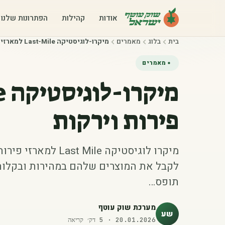
אודות
קהילות
הפתרונות שלנו
בית
בלוג
מאמרים
‫מיקרו-לוגיסטיקה Last-Mile למארזי פירות וירקות‬
מאמרים
פירות וירקות‬
מיקרו לוגיסטיקה ile
תופס…
מערכת שוק עוטף
שע
20.01.2026
·
5
דק׳ קריאה