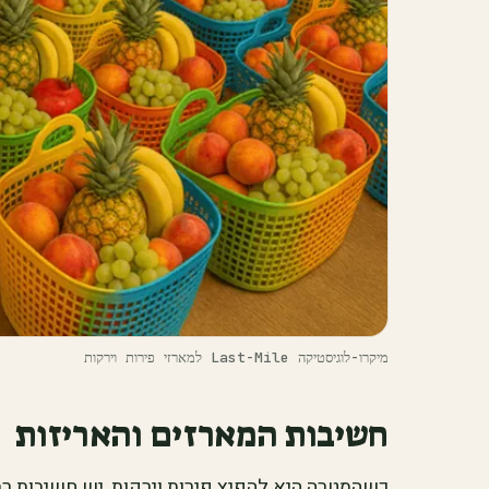
‫מיקרו-לוגיסטיקה Last-Mile למארזי פירות וירקות‬
חשיבות המארזים והאריזות
כשהמטרה היא להפיץ פירות וירקות, יש חשיבות רב