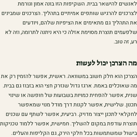
לאנשים להישאר בבית. השקיפות הזו בונה אמון וגורמת
לצרכנים להרגיש שותפים אמיתיים בתהליך. הצרכנים שמבינים
את התהליך גם מתאימים את הציפיות שלהם, ויודעים
שלפעמים תוצרת מסוימת אזלה כי היא ניתנה לתרומה, וזה לא
רע, זה טוב.
מה הצרכן יכול לעשות
הצרכן הוא חלק חשוב במשוואה. ראשית, אפשר להזמין רק את
מה שאוכלים באמת. ארגז גדול שנזרק חצי הוא בזבוז גם בבית.
שנית, אפשר להפחית כמויות בשבועות של חופשה או שינוי
תכנון. שלישית, אפשר לקנות דרך מודל מנוי שמאפשר
לחקלאי לתכנן ייצור מדויק. רביעית, אפשר לשתף עם שכנים
תוצרת עודפת במקום להשליך. חמישית, אפשר ללמוד טכניקות
בישול שמשתמשות בכל חלקי הירק, גם הקליפות והעלים.