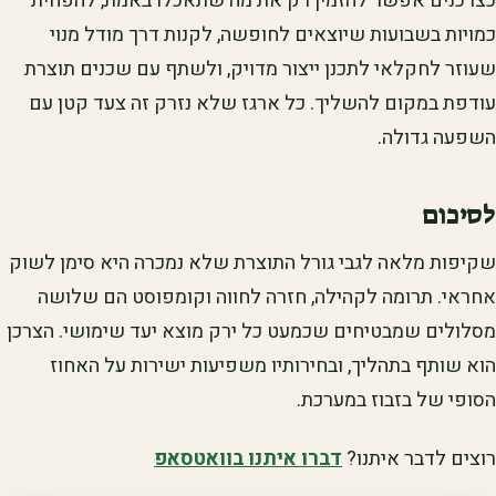
כצרכנים אפשר להזמין רק את מה שתאכלו באמת, להפחית
כמויות בשבועות שיוצאים לחופשה, לקנות דרך מודל מנוי
שעוזר לחקלאי לתכנן ייצור מדויק, ולשתף עם שכנים תוצרת
עודפת במקום להשליך. כל ארגז שלא נזרק זה צעד קטן עם
השפעה גדולה.
לסיכום
שקיפות מלאה לגבי גורל התוצרת שלא נמכרה היא סימן לשוק
אחראי. תרומה לקהילה, חזרה לחווה וקומפוסט הם שלושה
מסלולים שמבטיחים שכמעט כל ירק מוצא יעד שימושי. הצרכן
הוא שותף בתהליך, ובחירותיו משפיעות ישירות על האחוז
הסופי של בזבוז במערכת.
רוצים לדבר איתנו?
דברו איתנו בוואטסאפ