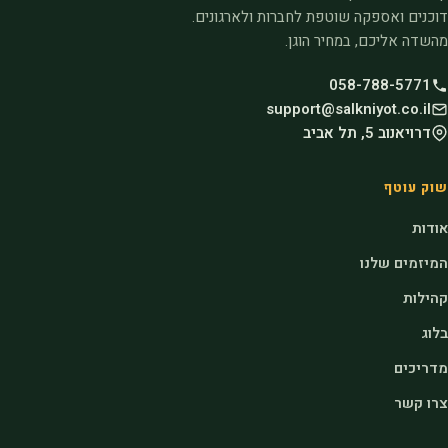
דוכנים ואספקה שוטפת לחברות ולארגונים.
מהשדה אליכם, במחיר הוגן.
058-788-5771
support@salkniyot.co.il
דרויאנוב 5, תל אביב
שוק עוטף
אודות
המיזמים שלנו
קהילות
בלוג
מדריכים
צרו קשר