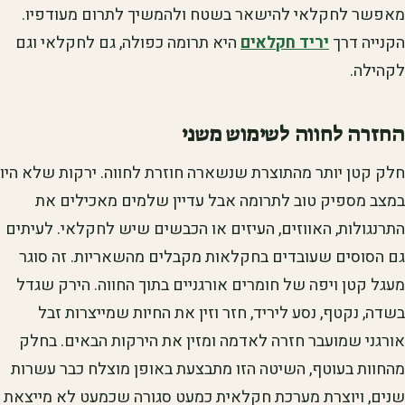
מאפשר לחקלאי להישאר בשטח ולהמשיך לתרום מעודפיו.
הקנייה דרך
יריד חקלאים
היא תרומה כפולה, גם לחקלאי וגם
לקהילה.
החזרה לחווה לשימוש משני
חלק קטן יותר מהתוצרת שנשארה חוזרת לחווה. ירקות שלא היו
במצב מספיק טוב לתרומה אבל עדיין שלמים מאכילים את
התרנגולות, האווזים, העיזים או הכבשים שיש לחקלאי. לעיתים
גם הסוסים שעובדים בחקלאות מקבלים מהשאריות. זה סוגר
מעגל קטן ויפה של חומרים אורגניים בתוך החווה. הירק שגדל
בשדה, נקטף, נסע ליריד, חזר וזין את החיות שמייצרות זבל
אורגני שמועבר חזרה לאדמה ומזין את הירקות הבאים. בחלק
מהחוות בעוטף, השיטה הזו מתבצעת באופן מוצלח כבר עשרות
שנים, ויוצרת מערכת חקלאית כמעט סגורה שכמעט לא מייצאת