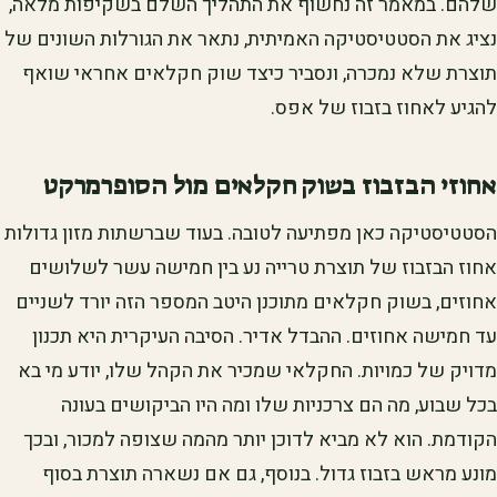
שלהם. במאמר זה נחשוף את התהליך השלם בשקיפות מלאה,
נציג את הסטטיסטיקה האמיתית, נתאר את הגורלות השונים של
תוצרת שלא נמכרה, ונסביר כיצד שוק חקלאים אחראי שואף
להגיע לאחוז בזבוז של אפס.
אחוזי הבזבוז בשוק חקלאים מול הסופרמרקט
הסטטיסטיקה כאן מפתיעה לטובה. בעוד שברשתות מזון גדולות
אחוז הבזבוז של תוצרת טרייה נע בין חמישה עשר לשלושים
אחוזים, בשוק חקלאים מתוכנן היטב המספר הזה יורד לשניים
עד חמישה אחוזים. ההבדל אדיר. הסיבה העיקרית היא תכנון
מדויק של כמויות. החקלאי שמכיר את הקהל שלו, יודע מי בא
בכל שבוע, מה הם צרכניות שלו ומה היו הביקושים בעונה
הקודמת. הוא לא מביא לדוכן יותר מהמה שצופה למכור, ובכך
מונע מראש בזבוז גדול. בנוסף, גם אם נשארה תוצרת בסוף