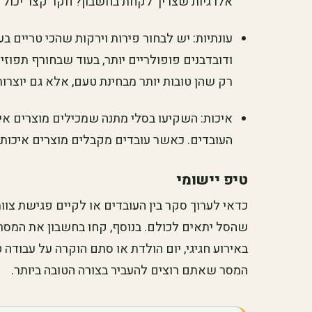
אלרגיות שצריך לקחת בחשבון? חקר קצר יכול ל
עונתיות: יש לבחור פירות וירקות שהכי טריים בע
ודובדבנים פופולריים יותר, בעוד שבחורף תפוזי
רק שהן טובות יותר מבחינת טעם, אלא גם יוצרו
איכות: השקיעו בסלי מתנה שמכילים מוצרים אי
העובדים. כאשר עובדים מקבלים מוצרים איכותי
טיפ יישומי
כדאי לערוך סקר בין העובדים או לקיים פגישת צוו
שהסל יתאים לכולם. בנוסף, קחו בחשבון את המס
באירוע חגיגי, יום הולדת או סתם הוקרה על עבודה 
המסר שאתם רוצים להעביר בצורה הטובה ביותר.