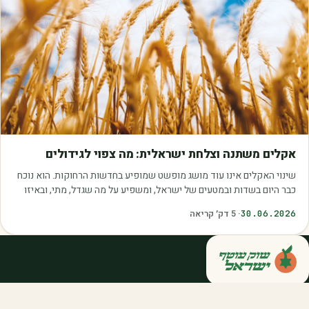
מאמרים
אקלים משתנה וצלחת ישראלית: מה צפוי לגידולים
שינוי האקלים אינו עוד מושג מופשט שמופיע בחדשות הרחוקות. הוא נוכח
כבר היום בשדות ובמטעים של ישראל, ומשפיע על מה שגדל, מתי, ובאיזו
איכות. עליית הטמפרטורות,…
30.06.2026
·
5
דק׳ קריאה
קנייה ישירה מחקלאי ישראל — סלסלות,