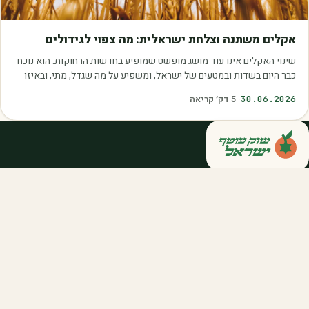
מאמרים
אקלים משתנה וצלחת ישראלית: מה צפוי לגידולים
שינוי האקלים אינו עוד מושג מופשט שמופיע בחדשות הרחוקות. הוא נוכח
כבר היום בשדות ובמטעים של ישראל, ומשפיע על מה שגדל, מתי, ובאיזו
איכות. עליית הטמפרטורות,…
30.06.2026
·
5
דק׳ קריאה
קנייה ישירה מחקלאי ישראל — סלסלות,
דוכנים ואספקה שוטפת לחברות ולארגונים.
מהשדה אליכם, במחיר הוגן.
058-788-5771
support@salkniyot.co.il
דרויאנוב 5, תל אביב