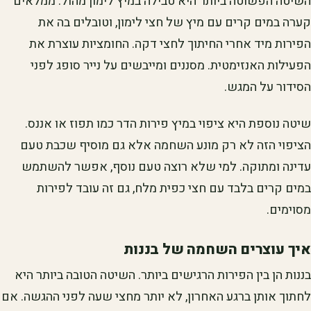
השיטה הפשוטה ביותר היא טבילה במיץ לימון מהול. ממלאים
קערה במים קרים עם מיץ של חצי לימון, וטובלים בה את
הפירות מיד אחרי החיתוך לחצי דקה. החומציות עוצרת את
הפעילות האנזימטית. מסננים ומייבשים על נייר סופג לפני
הסידור על המגש.
שיטה נוספת היא ציפוי במיץ פירות הדר כמו תפוז או אננס.
הציפוי הזה לא רק מונע השחמה אלא גם מוסיף שכבת טעם
עדינה ומתוקה. למי שלא רוצה טעם נוסף, אפשר להשתמש
במים קרים בלבד עם חצי כפית מלח, גם זה עובד לפירות
מסוימים.
איך עוצרים השחמה של בננות
בננות הן בין הפירות הרגישים ביותר. השיטה הטובה ביותר היא
לחתוך אותן ברגע האחרון, לא יותר מחצי שעה לפני ההגשה. אם