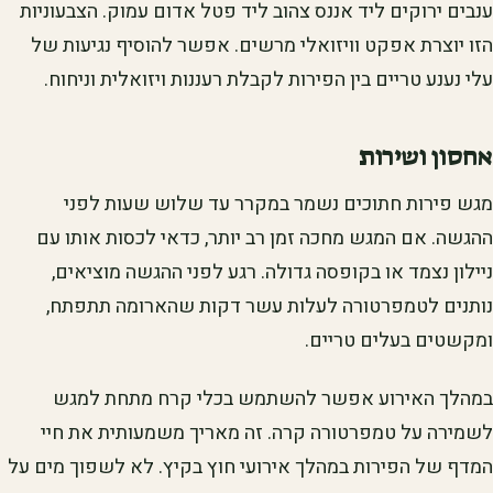
ענבים ירוקים ליד אננס צהוב ליד פטל אדום עמוק. הצבעוניות
הזו יוצרת אפקט וויזואלי מרשים. אפשר להוסיף נגיעות של
עלי נענע טריים בין הפירות לקבלת רעננות ויזואלית וניחוח.
אחסון ושירות
מגש פירות חתוכים נשמר במקרר עד שלוש שעות לפני
ההגשה. אם המגש מחכה זמן רב יותר, כדאי לכסות אותו עם
ניילון נצמד או בקופסה גדולה. רגע לפני ההגשה מוציאים,
נותנים לטמפרטורה לעלות עשר דקות שהארומה תתפתח,
ומקשטים בעלים טריים.
במהלך האירוע אפשר להשתמש בכלי קרח מתחת למגש
לשמירה על טמפרטורה קרה. זה מאריך משמעותית את חיי
המדף של הפירות במהלך אירועי חוץ בקיץ. לא לשפוך מים על