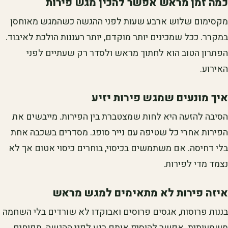
כמה זמן מראש אפשר להכין מגש פירות
מקסימום שלוש ארבע שעות לפני ההגשה כשהמגש מאוחסן
במקרר. ככל שמכינים יותר מוקדם, יותר רעננות הולכת לאיבוד.
הפתרון הטוב הוא לחתוך מראש ולסדר רק שעתיים לפני
האירוע.
איך מונעים שמגש פירות יזיע
הסיבה להזעה היא לחות שמצטברת בין הפירות. מייבשים את
הפירות אחרי כל שטיפה עם נייר סופג. מסדרים בשכבה אחת
בלי דחיסה. אם משתמשים בכיסוי, בוחרים כיסוי אטום אך לא
נצמד מדי לפירות.
איזה פירות לא מתאימים למגש מראש
בננות פרוסות, אגסים פרוסים ואבוקדו לא שורדים בלי השחמה
משמעותית. אפשר להוסיף אותם רגע לפני ההגשה. תפוחים