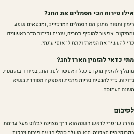
אילו פירות הכי מסמלים את החג?
רימון ותפוח מתוק הם הסמלים המרכזיים, ומבטאים שפע
ומתיקות. אפשר להוסיף תמרים, ענבים ופירות הדר ראשונים
כדי להעשיר את המארז ולתת לו אופי עונתי.
מתי כדאי להזמין מארז לחג?
מומלץ להזמין מוקדם ככל האפשר לפני החג, במיוחד בהזמנות
גדולות, כדי להבטיח טריות מרבית ואספקה מסודרת בשיא
העונה העמוסה.
לסיכום
מארז שי טרי לראש השנה הוא דרך מצוינת לבלוט מעל ערימת
בקבוקי היין הצפויה. הוא משלב סמלי חג עם פירות וירקות