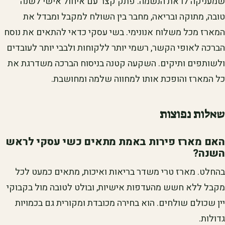
שמעניקה לו את הנשמה. פתק קצר עם איחול אישי לשנה
טובה, מתוקה ובריאה, מחבר בין השולח למקבל ומבדל את
המארז מכל משלוח אנונימי. בשי עסקי כדאי להתאים את נוסח
הברכה לאופי הקשר, רשמי יותר ללקוחות ולבבי יותר לעובדים
ולשותפים ותיקים. השקעה קטנה בניסוח הברכה משדרגת את
כל המארז והופכת אותו למחווה שלמה ומחושבת.
שאלות נפוצות
האם מארז פירות באמת מתאים כשי עסקי לראש
השנה?
בהחלט. מארז טרי משדר בריאות ואיכות, מתאים כמעט לכל
מקבל ללא חשש מהעדפות אישיות, ובולט לטובה מול בקבוקי
יין שכולם שולחים. הוא בחירה מכובדת ומקורית גם בכמויות
גדולות.