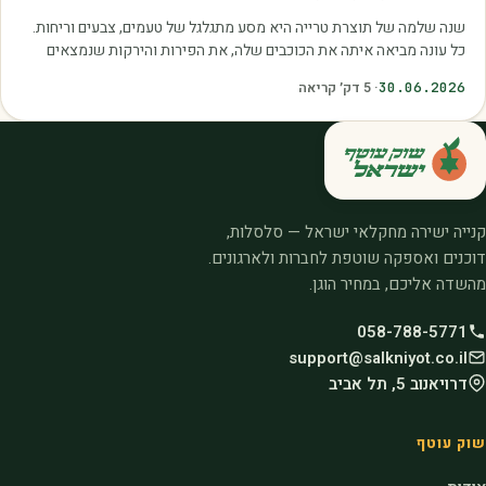
שנה שלמה של תוצרת טרייה היא מסע מתגלגל של טעמים, צבעים וריחות.
כל עונה מביאה איתה את הכוכבים שלה, את הפירות והירקות שנמצאים
בשיא הבשלות, האיכות והכדאיות.…
30.06.2026
·
5
דק׳ קריאה
קנייה ישירה מחקלאי ישראל — סלסלות,
דוכנים ואספקה שוטפת לחברות ולארגונים.
מהשדה אליכם, במחיר הוגן.
058-788-5771
support@salkniyot.co.il
דרויאנוב 5, תל אביב
שוק עוטף