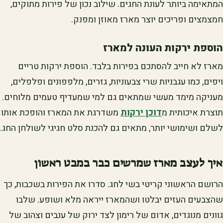
המתאימה ביותר לעונת החגים. שילוב נכון של פירות מתוקים,
חמצמצים ופריכים יוצר מארז מאוזן ומפנק.
הוספת ירקות העונה למארז
מארז לא חייב להסתכם בפירות בלבד. הוספת ירקות טריים
ויפים, כמו עגבניות שרי צבעוניות, גזרים, מלפפונים ופלפלים,
מעניקה מימד מעשי שמתאים גם למי שמעדיף טעמים מלוחים.
תוצרת איכותית מ
דוכן ירקות
משדרגת את המארז והופכת אותו
לשלם ושימושי יותר, מתאים גם להכנת סלט חגיגי לשולחן החג.
איך לעצב מארז שמרשים כבר במבט ראשון
הרושם הראשוני קריטי בשי לחג. סדרו את הפירות בשכבות, כך
שהצבעים העזים יבלטו ושהמארז ייראה מלא ושופע. שלבו
גוונים מנוגדים, אדום של רימון לצד ירוק של ענבים וצהוב של