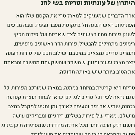
היתרון של עונתיות וטריות בשי לחג
אחד הדברים שמעניקים למארז טרי את הקסם שלו הוא
העונתיות. ראש השנה חל בתקופת מעבר נעימה, שבה מגיעים
לשוק פירות סתיו ראשונים לצד שאריות של פירות הקיץ.
רימונים מתחילים להבשיל, פירות הדר ראשונים מופיעים,
ותמרים טריים נמצאים במיטבם. שילוב חכם של פירות העונה
יוצר מארז עשיר ומגוון, שמשדר שהשקעתם מחשבה והבאתם
את הטוב ביותר שיש באותה תקופה.
טריות היא קריטית במיוחד במתנה. במארז שמורכב מפירות, כל
פגם נראה לעין וכל פרי בולט. לכן כדאי לבחור תוצרת קטופה
בזמנה, שתישאר יפה וטעימה לאורך זמן ותגיע למקבל במצב
מושלם. מארז של פירות בשלים, ריחניים ומבריקים עושה
רושם חזק הרבה יותר מכל אריזה מהודרת שמסתירה תוכן בינוני.
הטעם והמראה הטרי הם שהופכים את השי לזכיר.