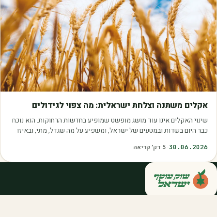
מאמרים
אקלים משתנה וצלחת ישראלית: מה צפוי לגידולים
שינוי האקלים אינו עוד מושג מופשט שמופיע בחדשות הרחוקות. הוא נוכח
כבר היום בשדות ובמטעים של ישראל, ומשפיע על מה שגדל, מתי, ובאיזו
איכות. עליית הטמפרטורות,…
30.06.2026
·
5
דק׳ קריאה
קנייה ישירה מחקלאי ישראל — סלסלות,