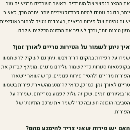
את המצב הנפשי של העובדים. כאשר העובדים מרגישים טוב
יותר, הם גם נוטים להיות פרודוקטיביים יותר. יתרה מכך, כאשר
ישנה זמינות של פירות בריאים, העובדים נוטים לבחור באופציות
מזון טובות יותר, ובכך לשפר את התזונה הכללית שלהם.
איך ניתן לשמור על הפירות טריים לאורך זמן?
שמרו על הפירות במקום קריר ויבש. ניתן גם לשקול להשתמש
בקופסאות סגורות כדי לשמור עליהם מוגנים. מומלץ לבדוק את
הפירות מדי יום ולהסיר פירות פגומים, כך שהשאר יישארו
טריים לאורך זמן. כמו כן, כדאי להימנע מהשארת פירות בשמש
או באזורים חמים, שכן זה עלול לפגוע בטריותם. שמירה על
הסביבה הנכונה חשובה כדי לשמר את ערכם התזונתי של
הפירות.
האם יש פירות שאני צריך להימנע מהם?