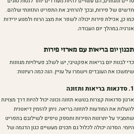
טריים ומגוונים, הם עשויים להיות מעודדים יותר לנסות סוגים
חדשים של פירות, ובכך להרחיב את התפריט התזונתי שלהם.
כמו כן, אכילת פירות יכולה לשפר את מצב הרוח ולמנוע ירידות
אנרגיה במהלך יום העבודה.
תכנון יום בריאות עם מארזי פירות
כדי לבנות יום בריאות אפקטיבי, יש לשלב פעילויות מגוונות
שימשכו את העובדים וישמרו על עניין. הנה כמה רעיונות:
1. סדנאות בריאות ותזונה
ארגון סדנאות קצרות בנושא תזונה נכונה יכול להיות דרך מצוינת
להעלות את המודעות לתזונה בריאה. ניתן להזמין דיאטנית
שתסביר על יתרונות הפירות ותספק טיפים לשילובם בתפריט
היומי. הסדנה יכולה לכלול גם תכנים מעשיים כגון הדגמה של