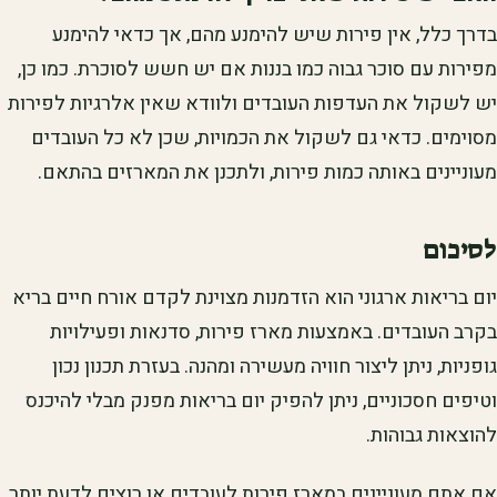
בדרך כלל, אין פירות שיש להימנע מהם, אך כדאי להימנע
מפירות עם סוכר גבוה כמו בננות אם יש חשש לסוכרת. כמו כן,
יש לשקול את העדפות העובדים ולוודא שאין אלרגיות לפירות
מסוימים. כדאי גם לשקול את הכמויות, שכן לא כל העובדים
מעוניינים באותה כמות פירות, ולתכנן את המארזים בהתאם.
לסיכום
יום בריאות ארגוני הוא הזדמנות מצוינת לקדם אורח חיים בריא
בקרב העובדים. באמצעות מארז פירות, סדנאות ופעילויות
גופניות, ניתן ליצור חוויה מעשירה ומהנה. בעזרת תכנון נכון
וטיפים חסכוניים, ניתן להפיק יום בריאות מפנק מבלי להיכנס
להוצאות גבוהות.
אם אתם מעוניינים במארז פירות לעובדים או רוצים לדעת יותר