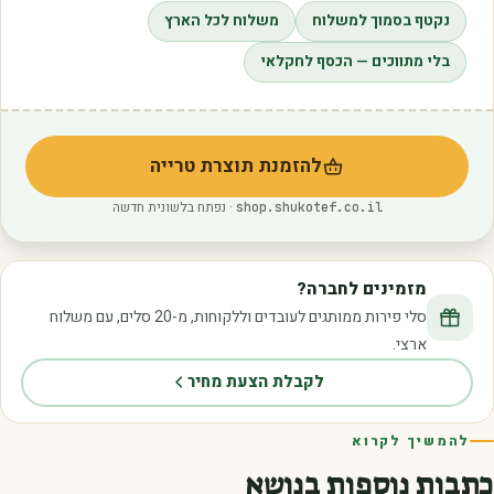
נקטף בסמוך למשלוח
משלוח לכל הארץ
בלי מתווכים — הכסף לחקלאי
להזמנת תוצרת טרייה
(נפתח בלשונית חדשה)
· נפתח בלשונית חדשה
shop.shukotef.co.il
מזמינים לחברה?
סלי פירות ממותגים לעובדים וללקוחות, מ-20 סלים, עם משלוח
ארצי.
לקבלת הצעת מחיר
להמשיך לקרוא
כתבות נוספות בנושא