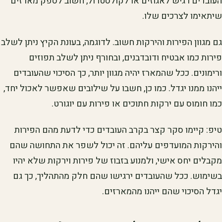
העובדים רגיש לאגוזים או לקולסטרול, חשוב לספק מארזים
שיתאימו לצרכים שלו.
גם מגוון הפירות והירקות חשוב. לדוגמה, בעונת הקיץ ניתן לשלב
פירות כמו אבטיח ודובדבנים, ובחורף ניתן לשלב תפוזים
ורימונים. ככל שהמארז יהיה מגוון יותר, כך הסיכוי שהעובדים
ייהנו ממנו יגדל. כמו כן, חשבו על שילובים שאפשר לאכול יחד,
כמו חומוס עם ירקות חתוכים או פירות עם יוגורט.
טיפ: קיימו סקר קצר בקרב העובדים כדי לדעת מהם הפירות
והירקות המועדפים עליהם. זה יכול לשפר את התחושה שהם
מקבלים יחס אישי, ולמנוע בזבוז של פירות וירקות שלא יהיו
בשימוש. ככל שהעובדים ירגישו שהם חלק מהתהליך, כך גם
יגדל הסיכוי שהם ייהנו מהמארזים.