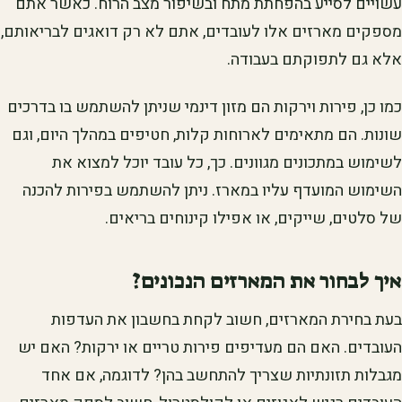
עשויים לסייע בהפחתת מתח ובשיפור מצב הרוח. כאשר אתם
מספקים מארזים אלו לעובדים, אתם לא רק דואגים לבריאותם,
אלא גם לתפוקתם בעבודה.
כמו כן, פירות וירקות הם מזון דינמי שניתן להשתמש בו בדרכים
שונות. הם מתאימים לארוחות קלות, חטיפים במהלך היום, וגם
לשימוש במתכונים מגוונים. כך, כל עובד יוכל למצוא את
השימוש המועדף עליו במארז. ניתן להשתמש בפירות להכנה
של סלטים, שייקים, או אפילו קינוחים בריאים.
איך לבחור את המארזים הנכונים?
בעת בחירת המארזים, חשוב לקחת בחשבון את העדפות
העובדים. האם הם מעדיפים פירות טריים או ירקות? האם יש
מגבלות תזונתיות שצריך להתחשב בהן? לדוגמה, אם אחד