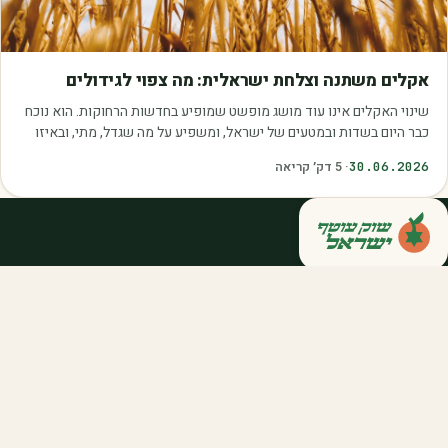
מאמרים
אקלים משתנה וצלחת ישראלית: מה צפוי לגידולים
שינוי האקלים אינו עוד מושג מופשט שמופיע בחדשות הרחוקות. הוא נוכח
כבר היום בשדות ובמטעים של ישראל, ומשפיע על מה שגדל, מתי, ובאיזו
איכות. עליית הטמפרטורות,…
30.06.2026
·
5
דק׳ קריאה
קנייה ישירה מחקלאי ישראל — סלסלות,
דוכנים ואספקה שוטפת לחברות ולארגונים.
מהשדה אליכם, במחיר הוגן.
058-788-5771
support@salkniyot.co.il
דרויאנוב 5, תל אביב